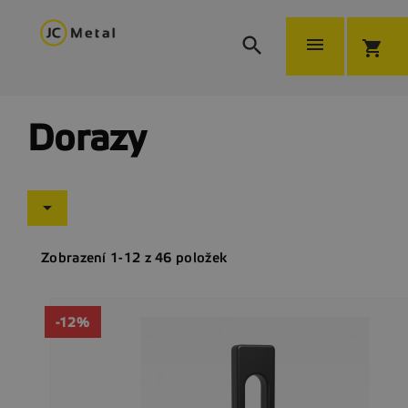


shopping_cart
Dorazy

Zobrazení 1-12 z 46 položek
-12%