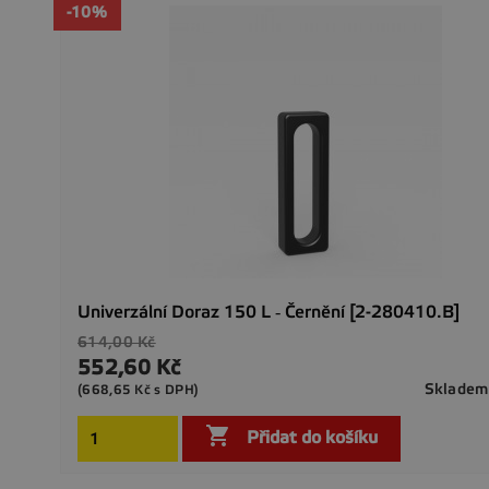
-10%
Univerzální Doraz 150 L ‐ Černění [2-280410.B]
Běžná
614,00 Kč
cena
552,60 Kč
Cena
Skladem
(668,65 Kč s DPH)

Přidat do košíku