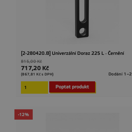
[2-280420.B] Univerzální Doraz 225 L ‐ Černění
Běžná
815,00 Kč
cena
717,20 Kč
Cena
Dodání 1–2
(867,81 Kč s DPH)
Poptat produkt
-12%