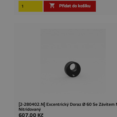

Přidat do košíku
[2-280402.N] Excentrický Doraz Ø 60 Se Závitem 
Nitridovaný
607,00 Kč
Cena