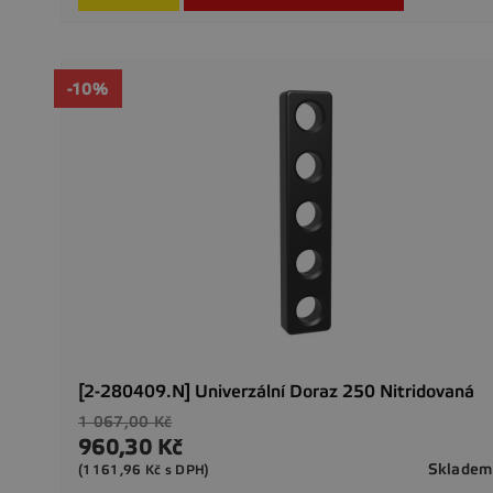
-10%
[2-280409.N] Univerzální Doraz 250 Nitridovaná
Běžná
1 067,00 Kč
cena
960,30 Kč
Cena
Skladem
(1161,96 Kč s DPH)