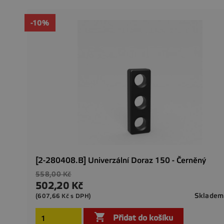
-10%
[2-280408.B] Univerzální Doraz 150 - Černěný
Běžná
558,00 Kč
cena
502,20 Kč
Cena
Skladem
(607,66 Kč s DPH)

Přidat do košíku