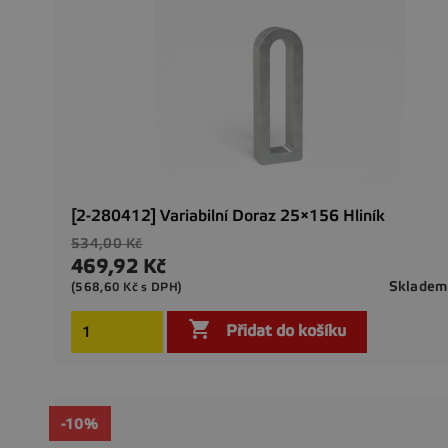
[2-280412] Variabilní Doraz 25×156 Hliník
Běžná
534,00 Kč
cena
469,92 Kč
Cena
Skladem
(568,60 Kč s DPH)

Přidat do košíku
-10%