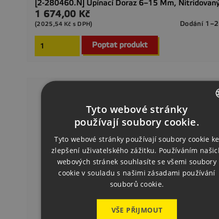
[2-280460.N] Upínací Doraz 6–15 Mm, Nitridovan
1 674,00 Kč
Cena
Dodání 1–2
(2025,54 Kč s DPH)
Poptat produkt
Tyto webové stránky
CZECH
používají soubory cookie.
ENGLISH
Tyto webové stránky používají soubory cookie k
zlepšení uživatelského zážitku. Používáním našic
GERMAN
webových stránek souhlasíte se všemi soubory
cookie v souladu s našimi zásadami používání
souborů cookie.
VŠE PŘIJMOUT