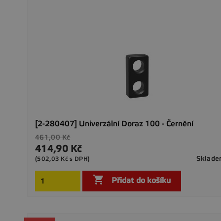
[2-280407] Univerzální Doraz 100 - Černění
Běžná
461,00 Kč
cena
414,90 Kč
Cena
Sklad
(502,03 Kč s DPH)

Přidat do košíku