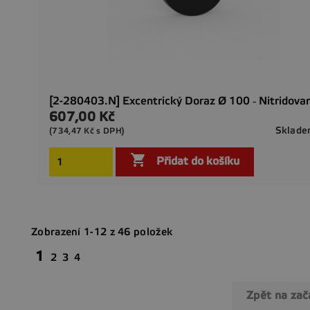
[2-280403.N] Excentrický Doraz Ø 100 ‐ Nitridova
607,00 Kč
Cena
Sklad
(734,47 Kč s DPH)

Přidat do košíku
Zobrazení 1-12 z 46 položek
1
2
3
4
Zpět na za