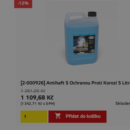
-12%
[2-000926] Antihaft S Ochranou Proti Korozi 5 Lit
Běžná
1 261,00 Kč
cena
1 109,68 Kč
Cena
Sklad
(1342,71 Kč s DPH)

Přidat do košíku