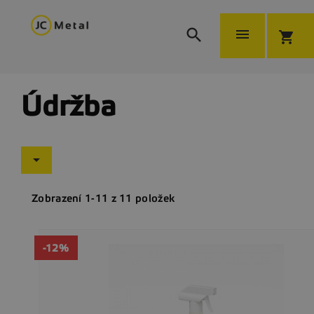


shopping_cart
Údržba

Zobrazení 1-11 z 11 položek
-12%