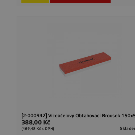
[2-000942] Víceúčelový Obtahovací Brousek 150
388,00 Kč
Cena
Sklad
(469,48 Kč s DPH)