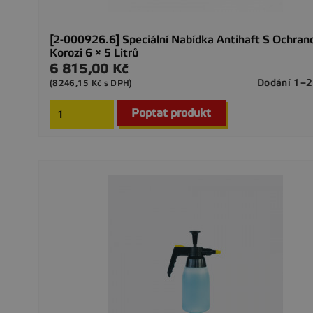
[2-000926.6] Speciální Nabídka Antihaft S Ochran
Korozi 6 × 5 Litrů
6 815,00 Kč
Cena
Dodání 1–2
(8246,15 Kč s DPH)
Poptat produkt