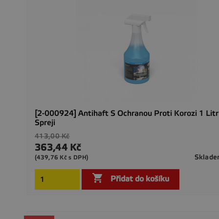
[2-000924] Antihaft S Ochranou Proti Korozi 1 Lit
Spreji
Běžná
413,00 Kč
cena
363,44 Kč
Cena
Sklad
(439,76 Kč s DPH)

Přidat do košíku