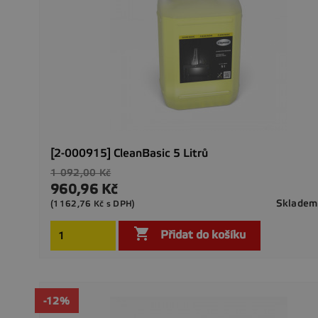
[2-000915] CleanBasic 5 Litrů
Běžná
1 092,00 Kč
cena
960,96 Kč
Cena
Skladem
(1162,76 Kč s DPH)

Přidat do košíku
-12%