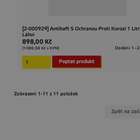
[2-000929] Antihaft S Ochranou Proti Korozi 1 Litr
Láhvi
898,00 Kč
Cena
Dodání 1–2
(1086,58 Kč s DPH)
Poptat produkt
Zobrazení 1-11 z 11 položek
Zpět na za