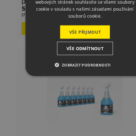
webových stránek souhlasíte se všemi soubory
[2-000915.6] Speciální Nabídka CleanBasic 6 × 5 Li
5 820,00 Kč
cookie v souladu s našimi zásadami používání
Cena
Dodání 1–2
(7042,20 Kč s DPH)
souborů cookie.
Poptat produkt
VŠE PŘIJMOUT
VŠE ODMÍTNOUT
ZOBRAZIT PODROBNOSTI