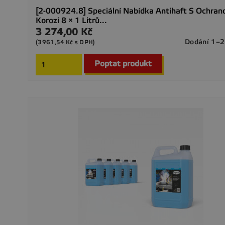
[2-000924.8] Speciální Nabídka Antihaft S Ochran
Korozi 8 × 1 Litrů...
3 274,00 Kč
Cena
Dodání 1–2
(3961,54 Kč s DPH)
Poptat produkt