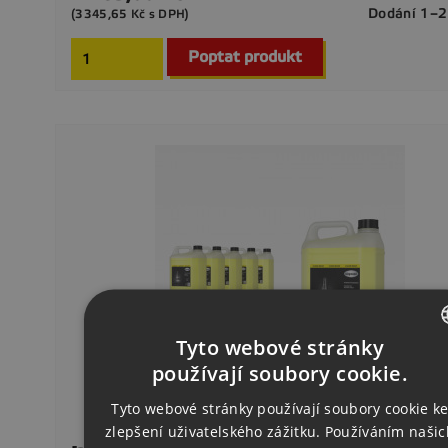
Dodání 1–2
(3345,65 Kč s DPH)
Poptat produkt
Tyto webové stránky
CZECH
používají soubory cookie.
ENGLISH
Tyto webové stránky používají soubory cookie k
zlepšení uživatelského zážitku. Používáním našic
GERMAN