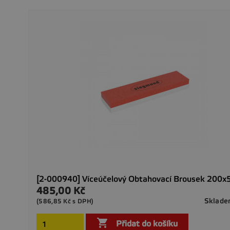
[2-000940] Víceúčelový Obtahovací Brousek 200
485,00 Kč
Cena
Sklad
(586,85 Kč s DPH)

Přidat do košíku