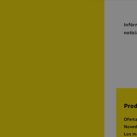
Infór
notici
Prod
Ofert
Noved
Los m