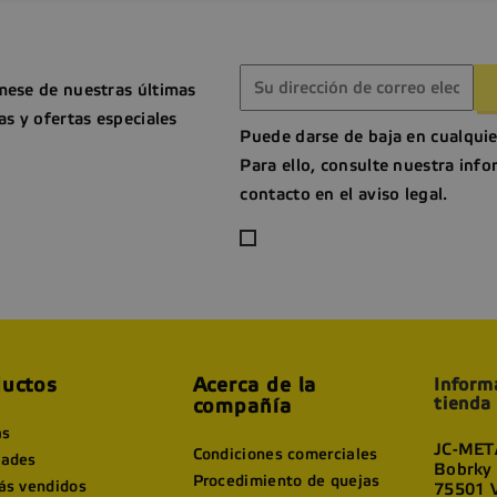
mese de nuestras últimas
as y ofertas especiales
Puede darse de baja en cualqui
Para ello, consulte nuestra inf
contacto en el aviso legal.
uctos
Acerca de la
Inform
tienda
compañía
as
JC-META
Condiciones comerciales
ades
Bobrky
Procedimiento de quejas
ás vendidos
75501 V