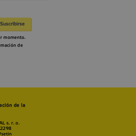
er momento.
ormación de
ación de la
L s. r. o.
 2298
setín