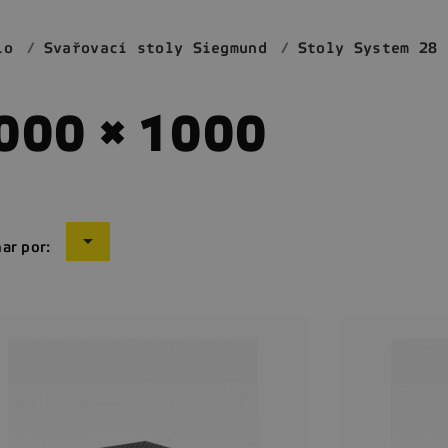
io
Svařovací stoly Siegmund
Stoly System 28
000 × 1000

ar por: