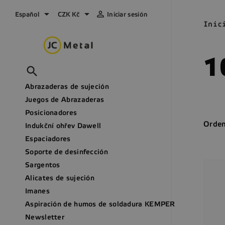



Español
CZK Kč
Iniciar sesión
Inic
1

Abrazaderas de sujeción
Juegos de Abrazaderas
Posicionadores
Orden
Indukční ohřev Dawell
Espaciadores
Soporte de desinfección
Sargentos
Alicates de sujeción
Imanes
Aspiración de humos de soldadura KEMPER
Newsletter