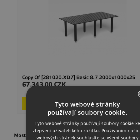
Copy Of [281020.XD7] Basic 8.7 2000x1000x25
67.343,00 CZK
Precio
Delivery 2–4
Tyto webové stránky
Request product
CZECH
používají soubory cookie.
ENGLISH
Tyto webové stránky používají soubory cookie k
zlepšení uživatelského zážitku. Používáním našic
GERMAN
Mostrando 1-2 de 2 artículo(s)
webových stránek souhlasíte se všemi soubory