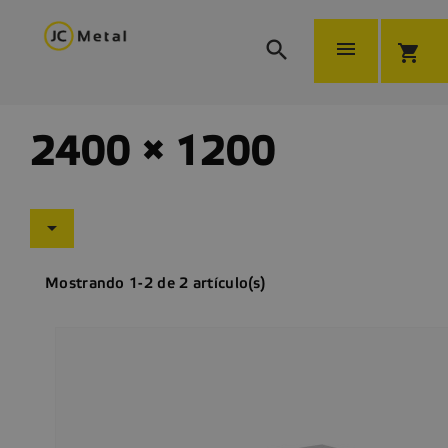


shopping_cart
2400 × 1200

Mostrando 1-2 de 2 artículo(s)