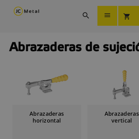


shopping_cart
Abrazaderas de sujeci
Abrazaderas
Abrazaderas
horizontal
vertical