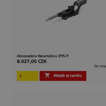
Abrazadera Neumática 395 P
8.027,00 CZK
Precio
On req

Añadir al carrito