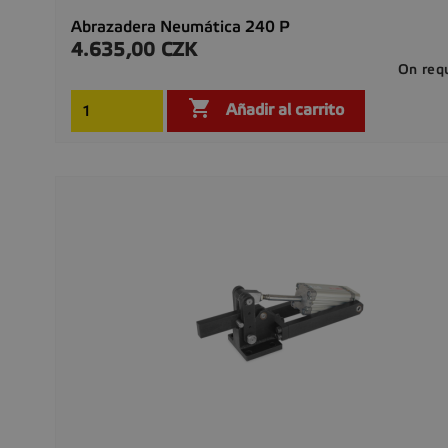
Abrazadera Neumática 240 P
4.635,00 CZK
Precio
On req

Añadir al carrito