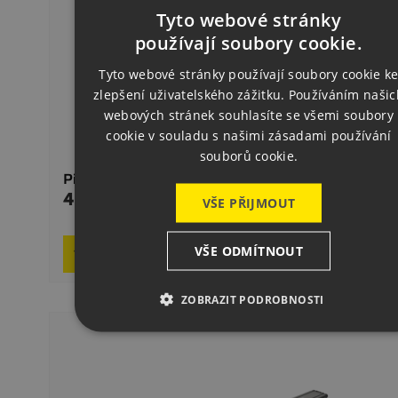
Tyto webové stránky
CZECH
používají soubory cookie.
ENGLISH
Tyto webové stránky používají soubory cookie k
zlepšení uživatelského zážitku. Používáním našic
GERMAN
webových stránek souhlasíte se všemi soubory
cookie v souladu s našimi zásadami používání
souborů cookie.
Pinza Neumática 130 PV
4.589,00 CZK
Precio
VŠE PŘIJMOUT
On req

VŠE ODMÍTNOUT
Añadir al carrito
ZOBRAZIT PODROBNOSTI