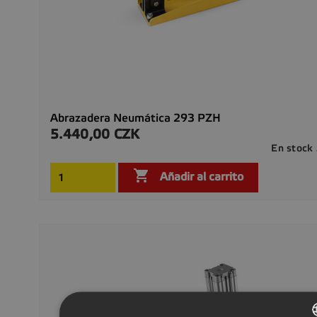
Abrazadera Neumática 293 PZH
5.440,00 CZK
Precio
En stock

Añadir al carrito