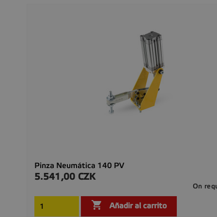
Pinza Neumática 140 PV
5.541,00 CZK
Precio
On req

Añadir al carrito