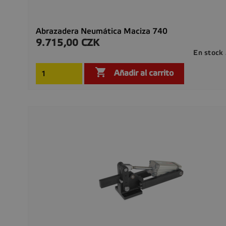
Abrazadera Neumática Maciza 740
9.715,00 CZK
Precio
En stock

Añadir al carrito