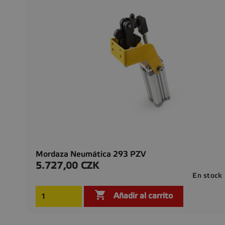
Mordaza Neumática 293 PZV
5.727,00 CZK
Precio
En stock

Añadir al carrito