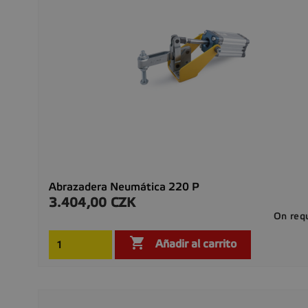
Abrazadera Neumática 220 P
3.404,00 CZK
Precio
On req

Añadir al carrito