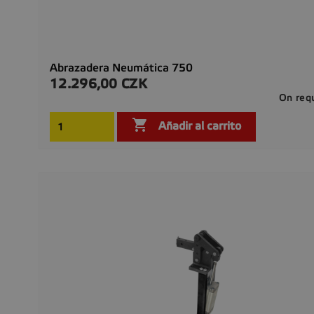
Abrazadera Neumática 750
12.296,00 CZK
Precio
On req

Añadir al carrito