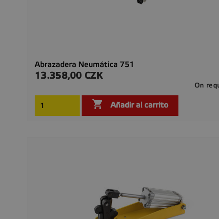
Abrazadera Neumática 751
13.358,00 CZK
Precio
On req

Añadir al carrito