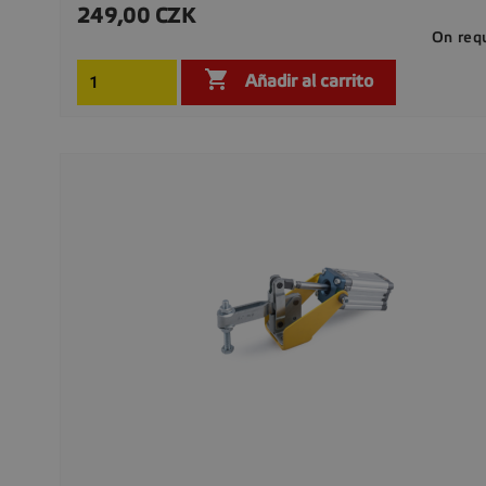
249,00 CZK
Precio
On req

Añadir al carrito