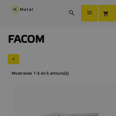


shopping_cart
FACOM

Mostrando 1-5 de 5 artículo(s)