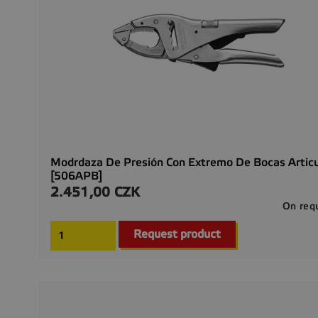
Modrdaza De Presión Con Extremo De Bocas Artic
[506APB]
2.451,00 CZK
Precio
On req
Request product