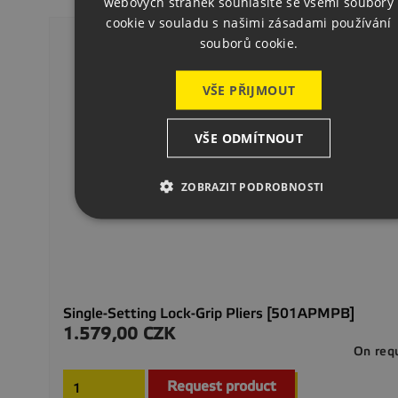
webových stránek souhlasíte se všemi soubory
cookie v souladu s našimi zásadami používání
souborů cookie.
VŠE PŘIJMOUT
VŠE ODMÍTNOUT
ZOBRAZIT PODROBNOSTI
Single-Setting Lock-Grip Pliers [501APMPB]
1.579,00 CZK
Precio
On req
Request product