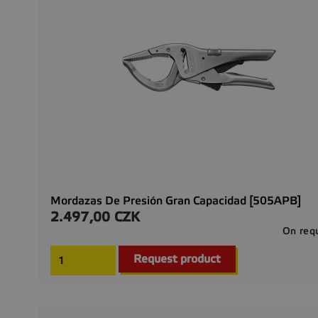
Mordazas De Presión Gran Capacidad [505APB]
2.497,00 CZK
Precio
On req
Request product