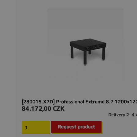
[280015.X7D] Professional Extreme 8.7 1200x1
84.172,00 CZK
Precio
Delivery 2–4
Request product