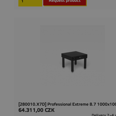
Request product
[280010.X7D] Professional Extreme 8.7 1000x1
64.311,00 CZK
Precio
Delivery 2–4