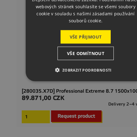
GERMAN
webových stránek souhlasíte se všemi soubory
cookie v souladu s našimi zásadami používání
souborů cookie.
VŠE PŘIJMOUT
VŠE ODMÍTNOUT
ZOBRAZIT PODROBNOSTI
[280035.X7D] Professional Extreme 8.7 1500x1
89.871,00 CZK
Precio
Delivery 2–4
Request product