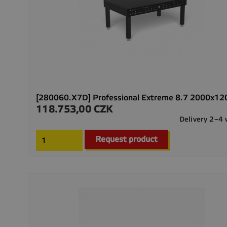
[280060.X7D] Professional Extreme 8.7 2000x1
118.753,00 CZK
Precio
Delivery 2–4
Request product