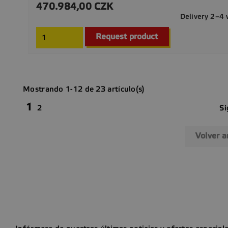
470.984,00 CZK
Precio
Delivery 2–4
Request product
Mostrando 1-12 de 23 artículo(s)
1
Si
2
Volver a