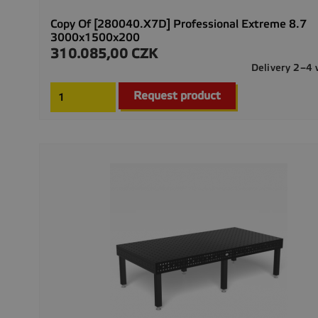
Copy Of [280040.X7D] Professional Extreme 8.7
3000x1500x200
310.085,00 CZK
Precio
Delivery 2–4
Request product