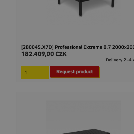
[280045.X7D] Professional Extreme 8.7 2000x2
182.409,00 CZK
Precio
Delivery 2–4
Request product