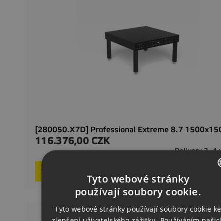
[280050.X7D] Professional Extreme 8.7 1500x1
116.376,00 CZK
Precio
Delivery 2–4
Request product
Tyto webové stránky
CZECH
používají soubory cookie.
ENGLISH
Tyto webové stránky používají soubory cookie k
zlepšení uživatelského zážitku. Používáním našic