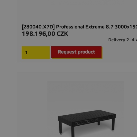
[280040.X7D] Professional Extreme 8.7 3000x1
198.196,00 CZK
Precio
Delivery 2–4
Request product