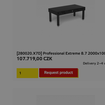
[280020.X7D] Professional Extreme 8.7 2000x1
107.719,00 CZK
Precio
Delivery 2–4
Request product