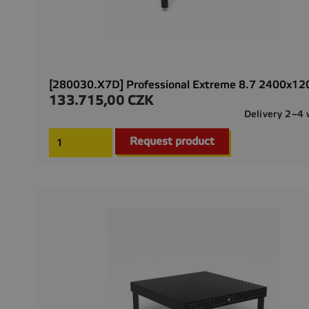
[280030.X7D] Professional Extreme 8.7 2400x1
133.715,00 CZK
Precio
Delivery 2–4
Request product