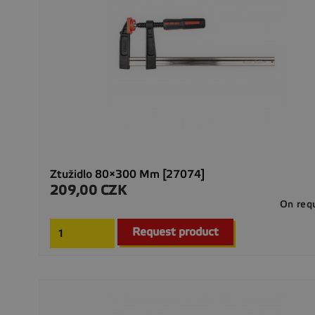
Ztužidlo 80×300 Mm [27074]
209,00 CZK
Precio
On req
Request product