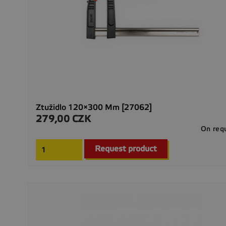
Ztužidlo 120×300 Mm [27062]
279,00 CZK
Precio
On req
Request product