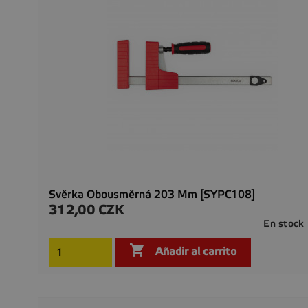
Svěrka Obousměrná 203 Mm [SYPC108]
312,00 CZK
Precio
En stock

Añadir al carrito