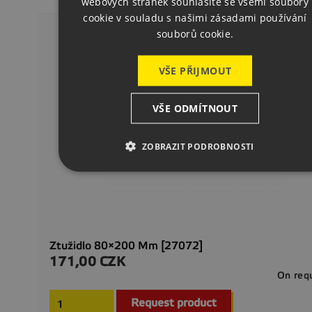
webových stránek souhlasíte se všemi soubory
cookie v souladu s našimi zásadami používání
souborů cookie.
VŠE PŘIJMOUT
VŠE ODMÍTNOUT
ZOBRAZIT PODROBNOSTI
Ztužidlo 80×200 Mm [27072]
171,00 CZK
Precio
On req
Request product