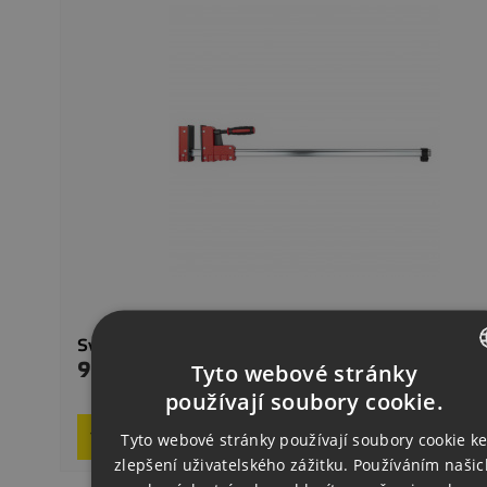
Svěrka Obousměrná 810 Mm [SYPC232]
Tyto webové stránky
903,00 CZK
Precio
On req
CZECH
používají soubory cookie.

ENGLISH
Añadir al carrito
Tyto webové stránky používají soubory cookie k
zlepšení uživatelského zážitku. Používáním našic
GERMAN