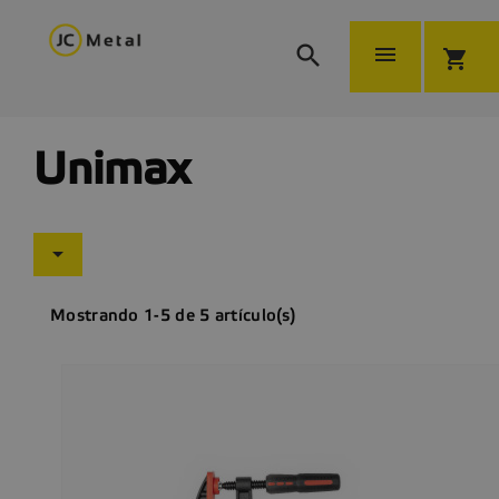


shopping_cart
Unimax

Mostrando 1-5 de 5 artículo(s)