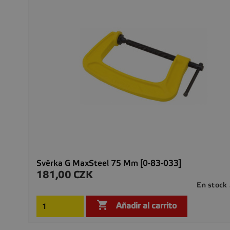
Svěrka G MaxSteel 75 Mm [0-83-033]
181,00 CZK
Precio
En stock

Añadir al carrito