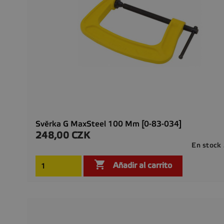
Svěrka G MaxSteel 100 Mm [0-83-034]
248,00 CZK
Precio
En stock

Añadir al carrito