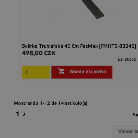
Svěrka Truhlářská 40 Cm FatMax [FMHT0-83245]
496,00 CZK
Precio
En stock

Añadir al carrito
Mostrando 1-12 de 14 artículo(s)
1
Si
2
Volver a