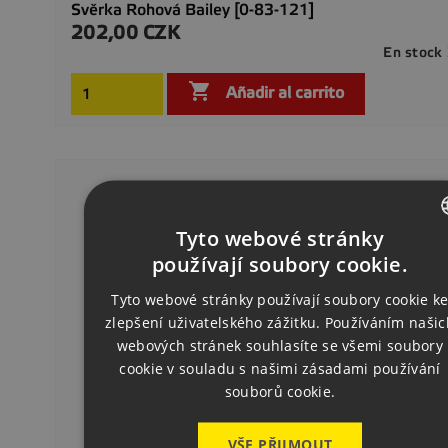
Svěrka Rohová Bailey [0-83-121]
202,00 CZK
Precio
En stock

Añadir al carrito
Tyto webové stránky
CZECH
používají soubory cookie.
ENGLISH
Tyto webové stránky používají soubory cookie k
zlepšení uživatelského zážitku. Používáním našic
GERMAN
webových stránek souhlasíte se všemi soubory
cookie v souladu s našimi zásadami používání
souborů cookie.
VŠE PŘIJMOUT