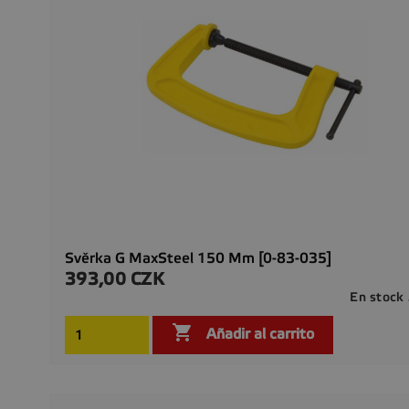
Svěrka G MaxSteel 150 Mm [0-83-035]
393,00 CZK
Precio
En stock

Añadir al carrito