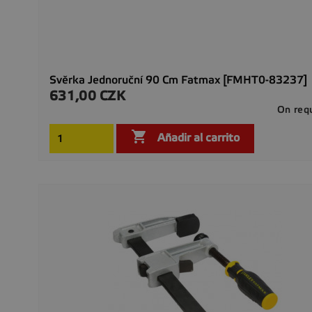
Svěrka Jednoruční 90 Cm Fatmax [FMHT0-83237]
631,00 CZK
Precio
On req

Añadir al carrito