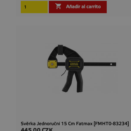

Añadir al carrito
Svěrka Jednoruční 15 Cm Fatmax [FMHT0-83234]
445,00 CZK
Precio