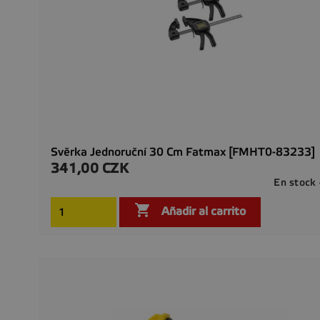
Svěrka Jednoruční 30 Cm Fatmax [FMHT0-83233]
341,00 CZK
Precio
En stock

Añadir al carrito