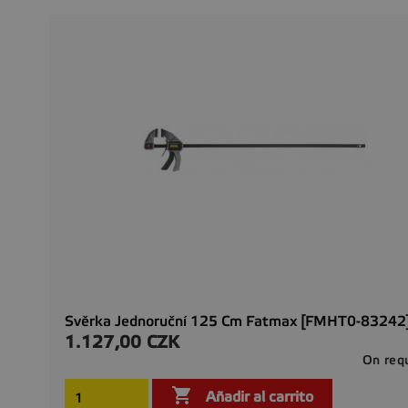
Svěrka Jednoruční 125 Cm Fatmax [FMHT0-83242
1.127,00 CZK
Precio
On req

Añadir al carrito