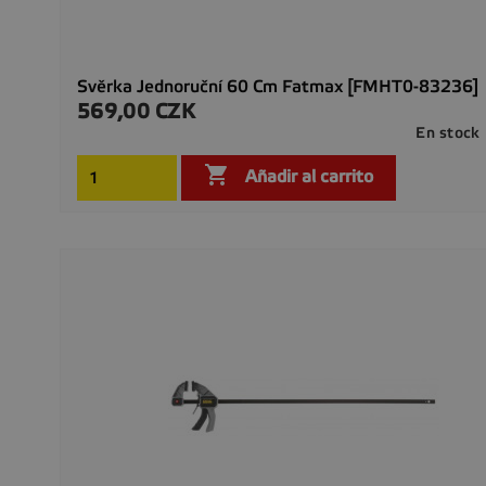
Svěrka Jednoruční 60 Cm Fatmax [FMHT0-83236]
569,00 CZK
Precio
En stock

Añadir al carrito