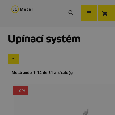


shopping_cart
Upínací systém

Mostrando 1-12 de 31 artículo(s)
-10%