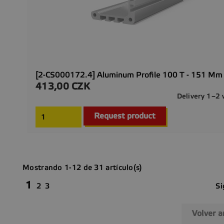
[2-CS000172.4] Aluminum Profile 100 T - 151 Mm
413,00 CZK
Precio
Delivery 1–2
Request product
Mostrando 1-12 de 31 artículo(s)
1
Si
2
3
Volver a