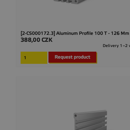
[2-CS000172.3] Aluminum Profile 100 T - 126 Mm
388,00 CZK
Precio
Delivery 1–2
Request product