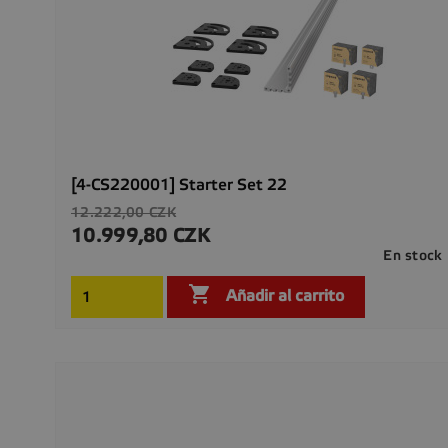
[4-CS220001] Starter Set 22
Precio
12.222,00 CZK
base
10.999,80 CZK
Precio
En stock

Añadir al carrito