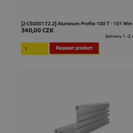
[2-CS000172.2] Aluminum Profile 100 T - 101 Mm
340,00 CZK
Precio
Delivery 1–2
Request product