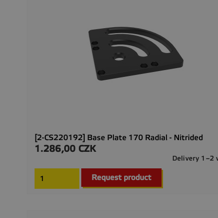
[2-CS220192] Base Plate 170 Radial - Nitrided
1.286,00 CZK
Precio
Delivery 1–2
Request product