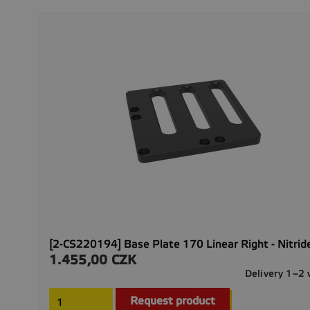
[2-CS220194] Base Plate 170 Linear Right - Nitrid
1.455,00 CZK
Precio
Delivery 1–2
Request product