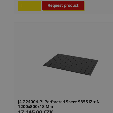
Request product
[4-224004.P] Perforated Sheet S355J2 + N
1200x800x18 Mm
17.145,00 CZK
Precio