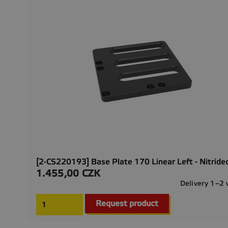
[2-CS220193] Base Plate 170 Linear Left - Nitride
1.455,00 CZK
Precio
Delivery 1–2
Request product