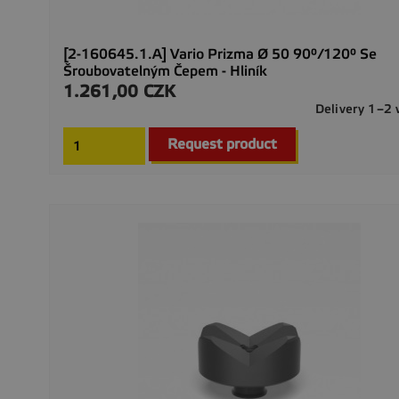
[2-160645.1.A] Vario Prizma Ø 50 90°/120° Se
Šroubovatelným Čepem - Hliník
1.261,00 CZK
Precio
Delivery 1–2
Request product