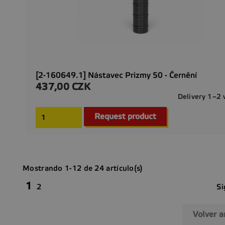
[2-160649.1] Nástavec Prizmy 50 - Černění
437,00 CZK
Precio
Delivery 1–2
Request product
Mostrando 1-12 de 24 artículo(s)
1
Si
2
Volver a