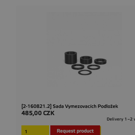
[2-160821.2] Sada Vymezovacích Podložek
485,00 CZK
Precio
Delivery 1–2
Request product