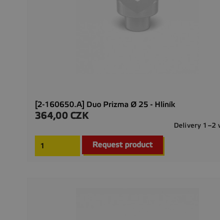
[2-160650.A] Duo Prizma Ø 25 - Hliník
364,00 CZK
Precio
Delivery 1–2
Request product