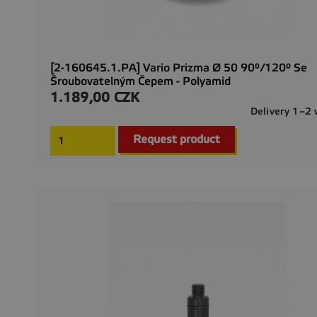
[2-160645.1.PA] Vario Prizma Ø 50 90°/120° Se
Šroubovatelným Čepem - Polyamid
1.189,00 CZK
Precio
Delivery 1–2
Request product