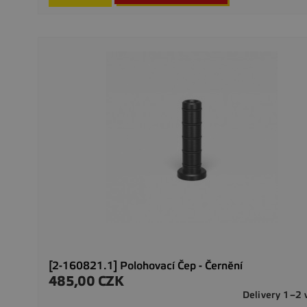
[2-160821.1] Polohovací Čep - Černění
485,00 CZK
Precio
Delivery 1–2