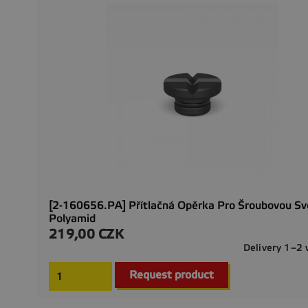
[2-160656.PA] Přítlačná Opěrka Pro Šroubovou Sv
Polyamid
219,00 CZK
Precio
Delivery 1–2
Request product