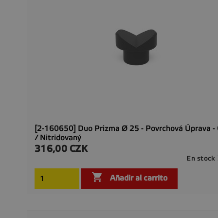
[2-160650] Duo Prizma Ø 25 - Povrchová Úprava - 
/ Nitridovaný
316,00 CZK
Precio
En stock

Añadir al carrito