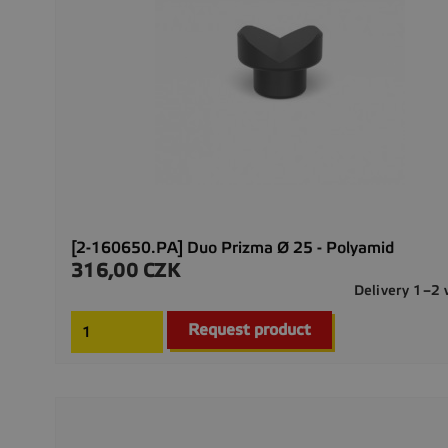
[2-160650.PA] Duo Prizma Ø 25 - Polyamid
316,00 CZK
Precio
Delivery 1–2
Request product