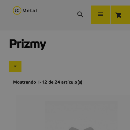


shopping_cart
Prizmy

Mostrando 1-12 de 24 artículo(s)