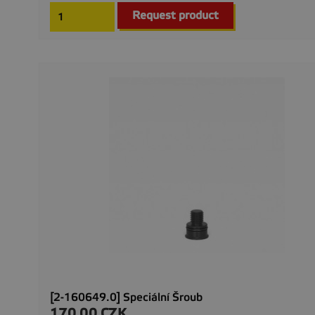
Request product
[2-160649.0] Speciální Šroub
170,00 CZK
Precio