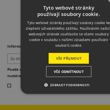
Volver a
Tyto webové stránky
CZECH
používají soubory cookie.
ENGLISH
Tyto webové stránky používají soubory cookie k
zlepšení uživatelského zážitku. Používáním našic
GERMAN
webových stránek souhlasíte se všemi soubory
cookie v souladu s našimi zásadami používání
souborů cookie.
Infórmese de nuestras últimas noticias y ofertas especial
VŠE PŘIJMOUT
Puede darse de baja en cualquier momento. Para ello, con
VŠE ODMÍTNOUT
nuestra información de contacto en el aviso legal.
ZOBRAZIT PODROBNOSTI