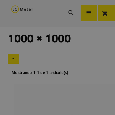


shopping_cart
1000 × 1000

Mostrando 1-1 de 1 artículo(s)