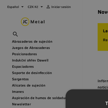



Español
CZK Kč
Iniciar sesión
Nov
La

Re
Abrazaderas de sujeción
Juegos de Abrazaderas
Posicionadores
Indukční ohřev Dawell
Espaciadores
Soporte de desinfección
Sargentos
Infór
Alicates de sujeción
notici
Imanes
Aspiración de humos de soldadura KEMPER
T
Newsletter