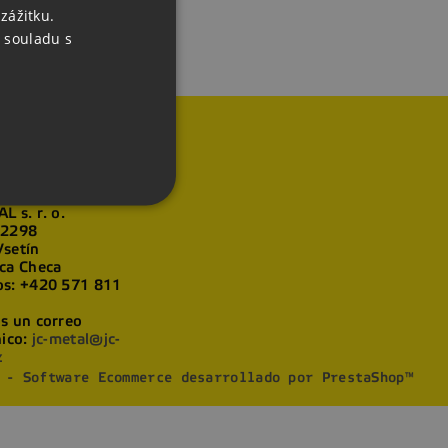
zážitku.
ENGLISH
 souladu s
GERMAN
ación de la
L s. r. o.
 2298
setín
ca Checa
os:
+420 571 811
s un correo
nico:
jc-metal@jc-
z
 - Software Ecommerce desarrollado por PrestaShop™