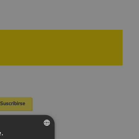
er momento.
ormación de
e.
CZECH