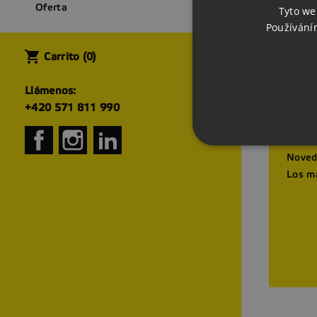
Oferta
Tyto we
Používání
shopping_cart
Carrito
(0)
Llámenos:
+420 571 811 990
Prod
Facebook
Instagram
LinkedIn
Ofert
Noved
Los m