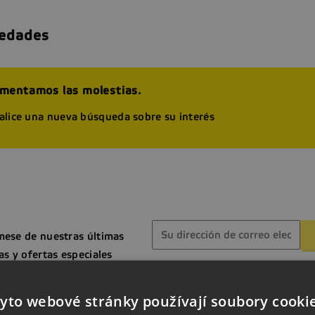
edades
mentamos las molestias.
alice una nueva búsqueda sobre su interés
mese de nuestras últimas
as y ofertas especiales
Puede darse de baja en cualqui
Para ello, consulte nuestra inf
yto webové stránky používají soubory cooki
contacto en el aviso legal.