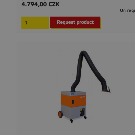
4.794,00 CZK
Precio
On req
Request product