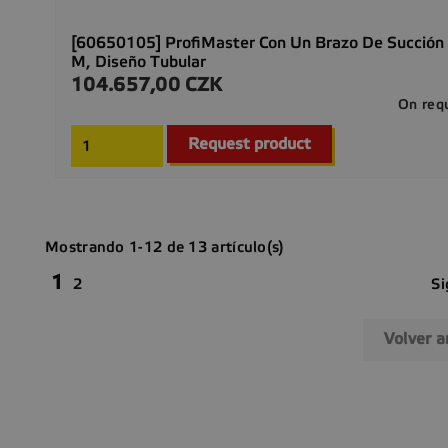
[60650105] ProfiMaster Con Un Brazo De Succión
M, Diseño Tubular
104.657,00 CZK
Precio
On req
Request product
Mostrando 1-12 de 13 artículo(s)
1
Si
2
Volver a