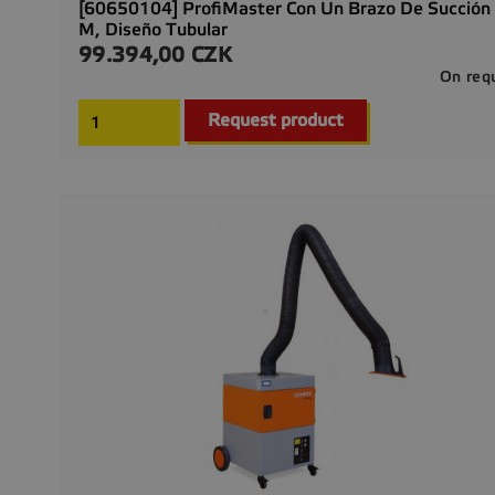
[60650104] ProfiMaster Con Un Brazo De Succión
M, Diseño Tubular
99.394,00 CZK
Precio
On req
Request product