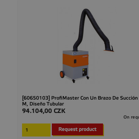
[60650103] ProfiMaster Con Un Brazo De Succión
M, Diseño Tubular
94.104,00 CZK
Precio
On req
Request product