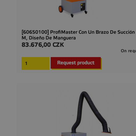
[60650100] ProfiMaster Con Un Brazo De Succión
M, Diseño De Manguera
83.676,00 CZK
Precio
On req
Request product