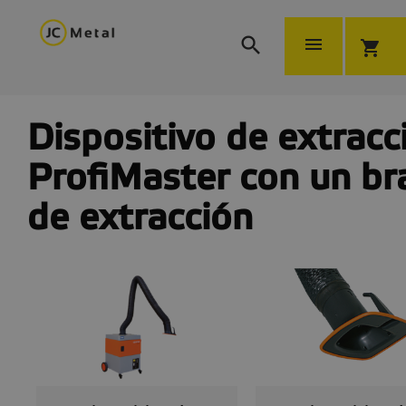


shopping_cart
Dispositivo de extracc
ProfiMaster con un br
de extracción