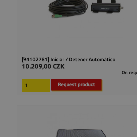
[94102781] Iniciar / Detener Automático
10.209,00 CZK
Precio
On req
Request product