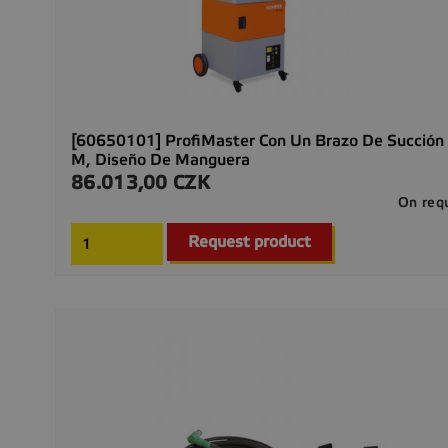
[60650101] ProfiMaster Con Un Brazo De Succión
M, Diseño De Manguera
86.013,00 CZK
Precio
On req
Request product