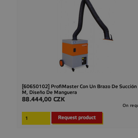
[60650102] ProfiMaster Con Un Brazo De Succión
M, Diseño De Manguera
88.444,00 CZK
Precio
On req
Request product