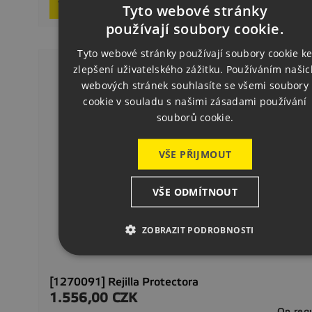
Request product
Tyto webové stránky
CZECH
používají soubory cookie.
ENGLISH
Tyto webové stránky používají soubory cookie k
zlepšení uživatelského zážitku. Používáním našic
GERMAN
webových stránek souhlasíte se všemi soubory
cookie v souladu s našimi zásadami používání
souborů cookie.
VŠE PŘIJMOUT
VŠE ODMÍTNOUT
ZOBRAZIT PODROBNOSTI
[1270091] Rejilla Protectora
1.556,00 CZK
Precio
On req