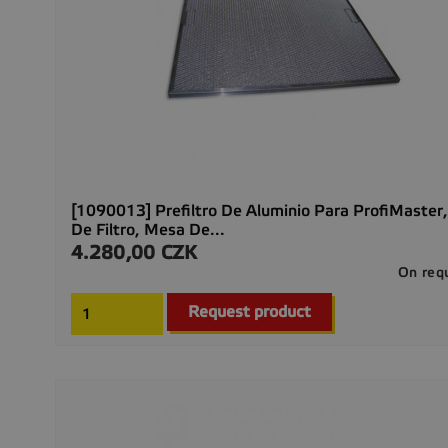
[1090013] Prefiltro De Aluminio Para ProfiMaster,
De Filtro, Mesa De...
4.280,00 CZK
Precio
On req
Request product