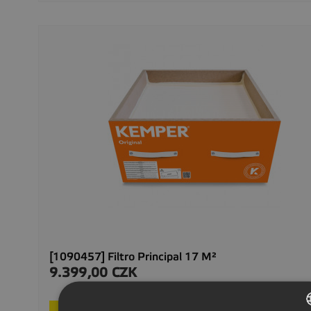
[1090457] Filtro Principal 17 M²
9.399,00 CZK
Precio
On req