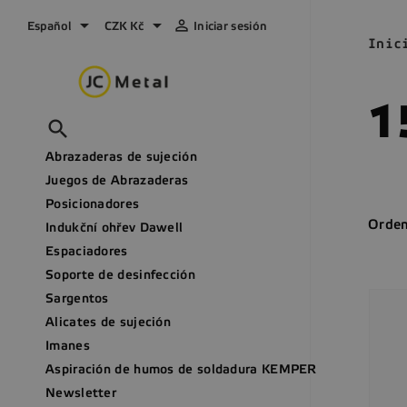



Español
CZK Kč
Iniciar sesión
Inic
1

Abrazaderas de sujeción
Juegos de Abrazaderas
Posicionadores
Orden
Indukční ohřev Dawell
Espaciadores
Soporte de desinfección
Sargentos
Alicates de sujeción
Imanes
Aspiración de humos de soldadura KEMPER
Newsletter