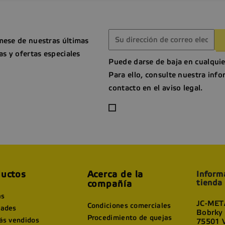
mese de nuestras últimas
as y ofertas especiales
Puede darse de baja en cualqui
Para ello, consulte nuestra inf
contacto en el aviso legal.
uctos
Acerca de la
Inform
tienda
compañía
as
JC-META
Condiciones comerciales
ades
Bobrky
Procedimiento de quejas
ás vendidos
75501 V