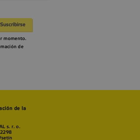
er momento.
ormación de
ación de la
L s. r. o.
 2298
setín