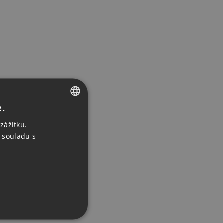
e.
CZECH
zážitku.
ENGLISH
 souladu s
GERMAN