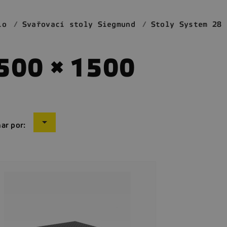
io
Svařovací stoly Siegmund
Stoly System 28
500 × 1500

ar por: