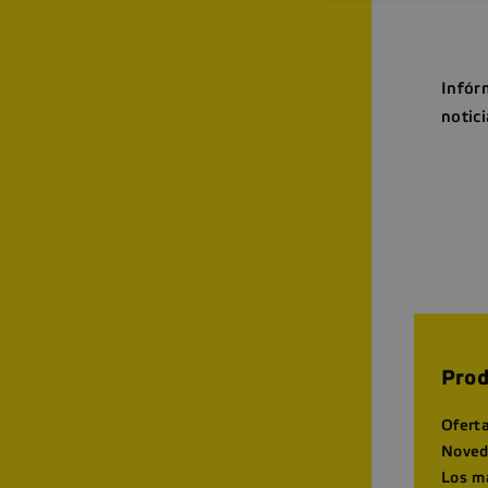
Infór
notici
Prod
Ofert
Noved
Los m