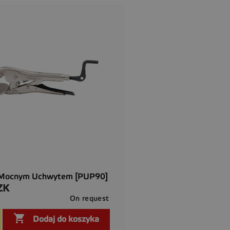
 Mocnym Uchwytem [PUP90]
ZK
On request

Szybki podgląd

Dodaj do koszyka