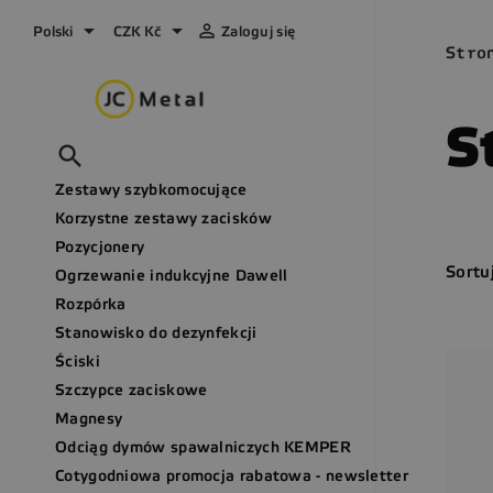



Polski
CZK Kč
Zaloguj się
Stro
S

Zestawy szybkomocujące
Korzystne zestawy zacisków
Pozycjonery
Sortu
Ogrzewanie indukcyjne Dawell
Rozpórka
Stanowisko do dezynfekcji
Ściski
Szczypce zaciskowe
Magnesy
Odciąg dymów spawalniczych KEMPER
Cotygodniowa promocja rabatowa - newsletter