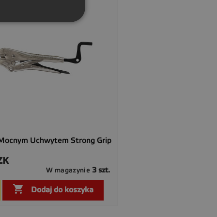
 Mocnym Uchwytem Strong Grip
ZK
3 szt.
W magazynie

Szybki podgląd

Dodaj do koszyka