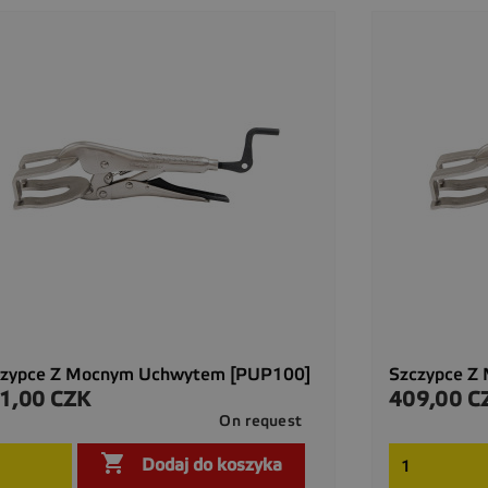
czypce Z Mocnym Uchwytem [PUP100]
Szczypce Z
1,00 CZK
409,00 C
a
Cena
On request

Szybki podgląd

Dodaj do koszyka