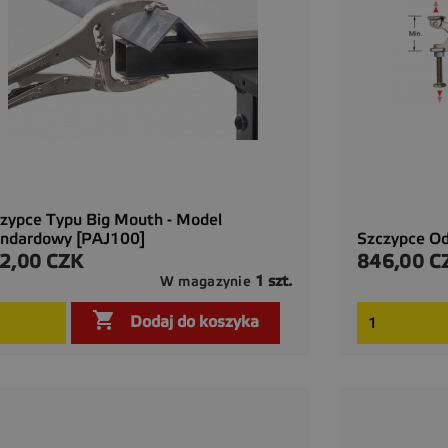
zypce Typu Big Mouth - Model
andardowy [PAJ100]
Szczypce O
2,00 CZK
846,00 C
a
Cena
1 szt.
W magazynie

Szybki podgląd

Dodaj do koszyka