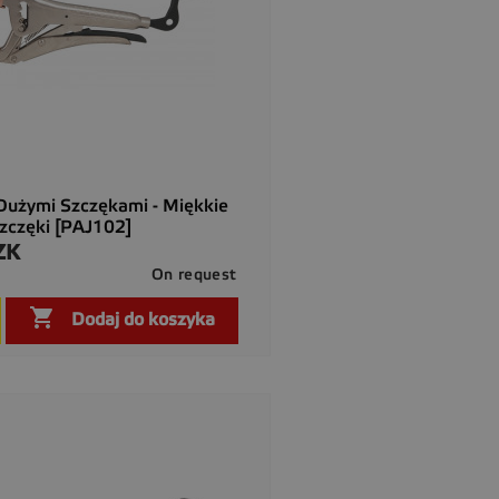
Dużymi Szczękami - Miękkie
zczęki [PAJ102]
ZK
On request

Szybki podgląd

Dodaj do koszyka