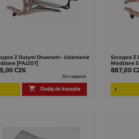
zypce Z Dużymi Otworami - Uziemienie
Szczypce Z 
dziane [PAJ207]
Miedziane S
5,00 CZK
887,00 C
a
Cena
On request

Szybki podgląd

Dodaj do koszyka