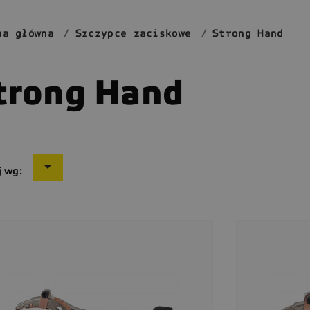
na główna
Szczypce zaciskowe
Strong Hand
trong Hand

j wg: