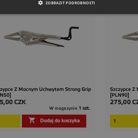
ZOBRAZIT PODROBNOSTI
zypce Z Mocnym Uchwytem Strong Grip
Szczypce Z
LN50]
[PLN90]
5,00 CZK
275,00 C
a
Cena
1 szt.
W magazynie

Szybki podgląd

Dodaj do koszyka