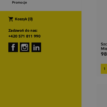
Promocje
shopping_cart
Koszyk
(0)
Zadzwoń do nas:
+420 571 811 990
Szc
Facebook
Instagram
LinkedIn
Mie
98
Cen