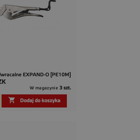
dwracalne EXPAND-O [PE10M]
ZK
3 szt.
W magazynie

Szybki podgląd

Dodaj do koszyka