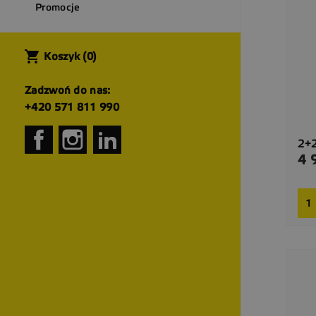
Promocje
shopping_cart
Koszyk
(0)
Zadzwoń do nas:
+420 571 811 990
Facebook
Instagram
LinkedIn
2+2
4 
Cen