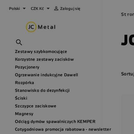



Polski
CZK Kč
Zaloguj się
Stro
J

Zestawy szybkomocujące
Korzystne zestawy zacisków
Pozycjonery
Sortu
Ogrzewanie indukcyjne Dawell
Rozpórka
Stanowisko do dezynfekcji
Ściski
Szczypce zaciskowe
Magnesy
Odciąg dymów spawalniczych KEMPER
Cotygodniowa promocja rabatowa - newsletter