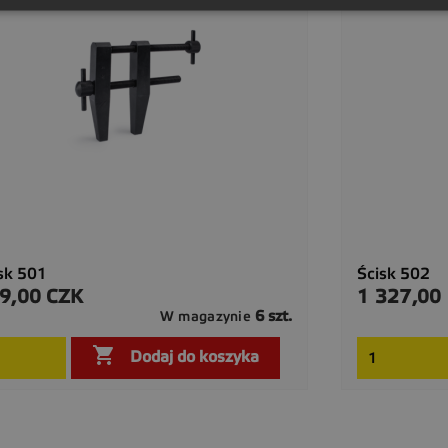
sk 501
Ścisk 502
9,00 CZK
1 327,00
a
Cena
6 szt.
W magazynie

Szybki podgląd

Dodaj do koszyka