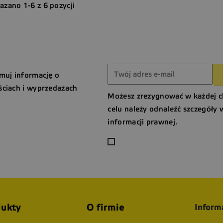
azano 1-6 z 6 pozycji
muj informację o
ciach i wyprzedażach
Możesz zrezygnować w każdej c
celu należy odnaleźć szczegóły 
informacji prawnej.
ukty
O firmie
Inform