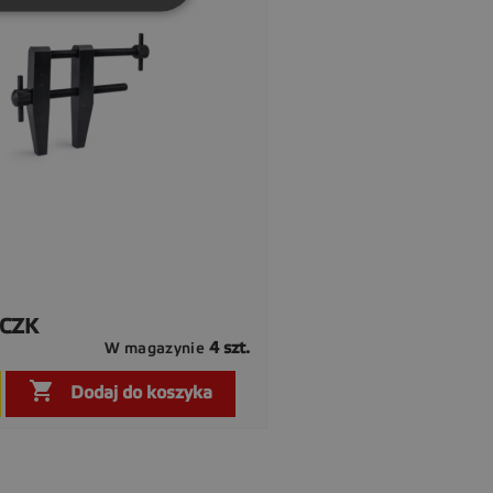
 CZK
4 szt.
W magazynie

Szybki podgląd

Dodaj do koszyka