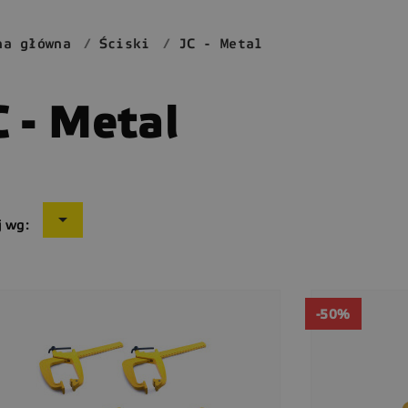
na główna
Ściski
JC - Metal
C - Metal

j wg:
-50%