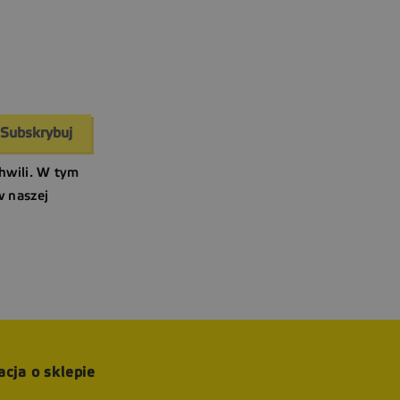
hwili. W tym
w naszej
acja o sklepie