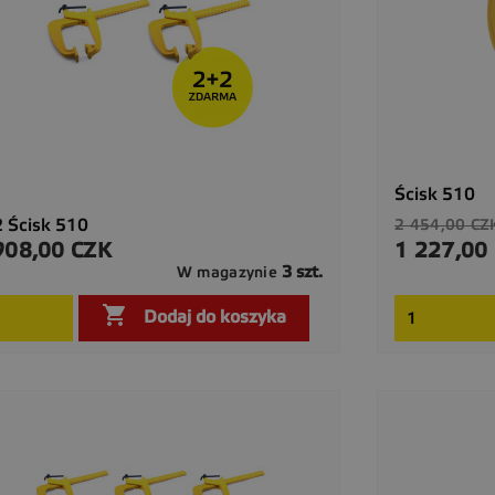
Ścisk 510
Cena
 Ścisk 510
2 454,00 CZ
podstawow
908,00 CZK
1 227,00
a
Cena
3 szt.
W magazynie

Szybki podgląd

Dodaj do koszyka