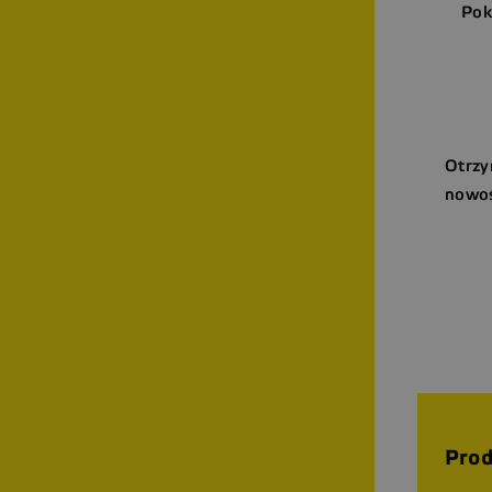
Pok
Otrzy
nowoś
Prod