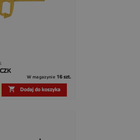
K
a
 CZK
16 szt.
W magazynie

Szybki podgląd

Dodaj do koszyka