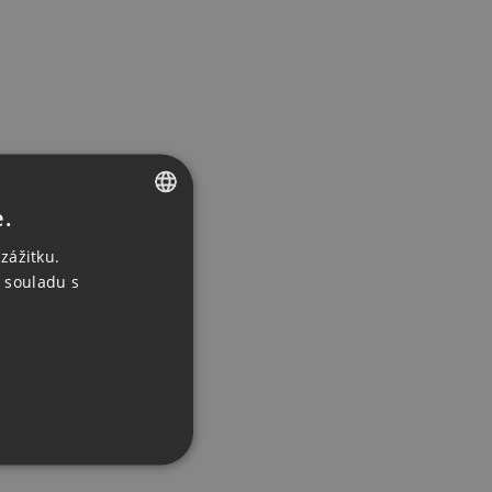
e.
CZECH
zážitku.
ENGLISH
 souladu s
GERMAN