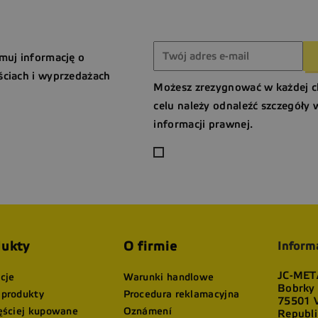
muj informację o
ciach i wyprzedażach
Możesz zrezygnować w każdej c
celu należy odnaleźć szczegóły 
informacji prawnej.
ukty
O firmie
Inform
JC-META
cje
Warunki handlowe
Bobrky
produkty
Procedura reklamacyjna
75501 V
ęściej kupowane
Oznámení
Republi