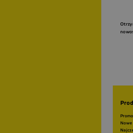
Otrzy
nowoś
Prod
Promo
Nowe 
Najcz