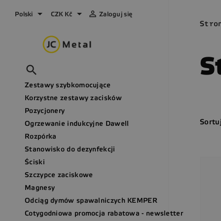



Polski
CZK Kč
Zaloguj się
Stro
S

Zestawy szybkomocujące
Korzystne zestawy zacisków
Pozycjonery
Sortu
Ogrzewanie indukcyjne Dawell
Rozpórka
Stanowisko do dezynfekcji
Ściski
Szczypce zaciskowe
Magnesy
Odciąg dymów spawalniczych KEMPER
Cotygodniowa promocja rabatowa - newsletter