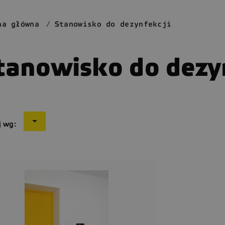
na główna
Stanowisko do dezynfekcji
tanowisko do dezy

j wg: