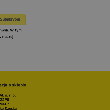
hwili. W tym
w naszej
acja o sklepie
L s. r. o.
 2298
setín
ka Czeska