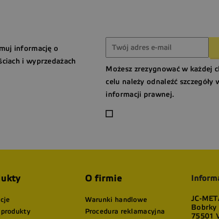
muj informację o
ciach i wyprzedażach
Możesz zrezygnować w każdej c
celu należy odnaleźć szczegóły 
informacji prawnej.
ukty
O firmie
Inform
JC-META
cje
Warunki handlowe
Bobrky
produkty
Procedura reklamacyjna
75501 V