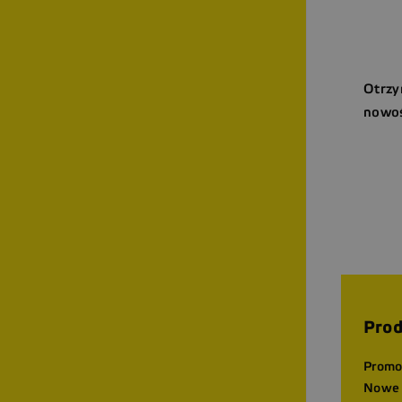
Otrzy
nowoś
Prod
Promo
Nowe 