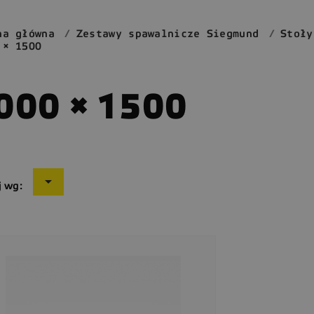
na główna
Zestawy spawalnicze Siegmund
Stoły
 × 1500
000 × 1500

j wg: