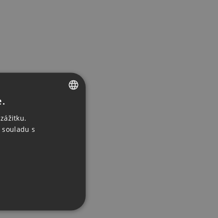
e.
CZECH
zážitku.
ENGLISH
 souladu s
GERMAN