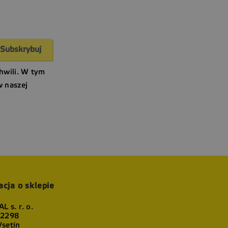
hwili. W tym
w naszej
acja o sklepie
L s. r. o.
 2298
setín