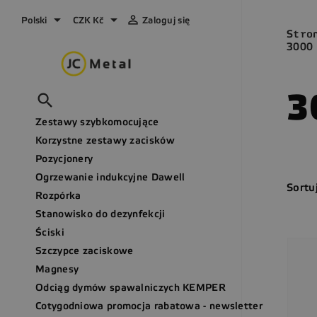



Polski
CZK Kč
Zaloguj się
Stro
3000
3

Zestawy szybkomocujące
Korzystne zestawy zacisków
Pozycjonery
Ogrzewanie indukcyjne Dawell
Sortu
Rozpórka
Stanowisko do dezynfekcji
Ściski
Szczypce zaciskowe
Magnesy
Odciąg dymów spawalniczych KEMPER
Cotygodniowa promocja rabatowa - newsletter