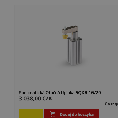
Pneumatická Otočná Upínka SQKR 16/20
3 038,00 CZK
Cena
On req

Dodaj do koszyka