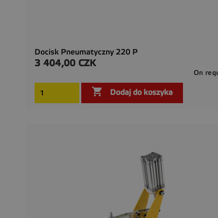
Docisk Pneumatyczny 220 P
3 404,00 CZK
Cena
On req

Dodaj do koszyka