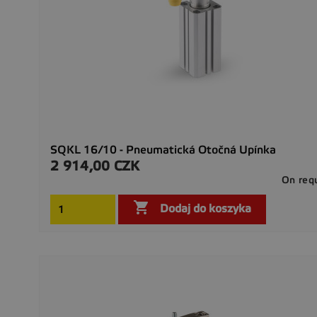
SQKL 16/10 - Pneumatická Otočná Upínka
2 914,00 CZK
Cena
On req

Dodaj do koszyka