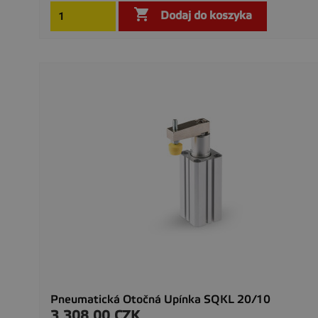

Dodaj do koszyka
Pneumatická Otočná Upínka SQKL 20/10
3 308,00 CZK
Cena