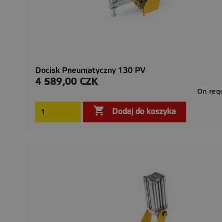
Docisk Pneumatyczny 130 PV
4 589,00 CZK
Cena
On req

Dodaj do koszyka