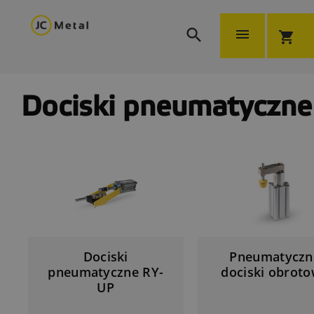


shopping_cart
Dociski pneumatyczne
Dociski
Pneumatyczn
pneumatyczne RY-
dociski obrot
UP