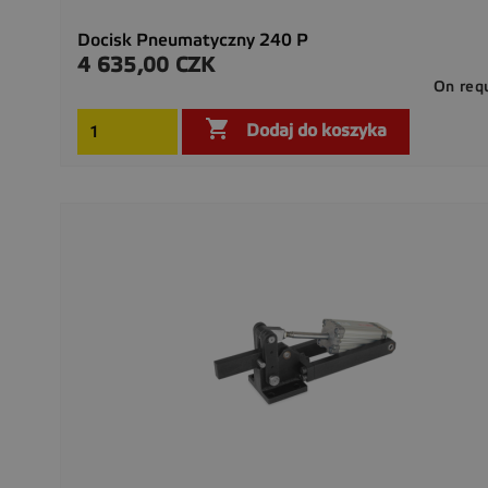
Docisk Pneumatyczny 240 P
4 635,00 CZK
Cena
On req

Dodaj do koszyka