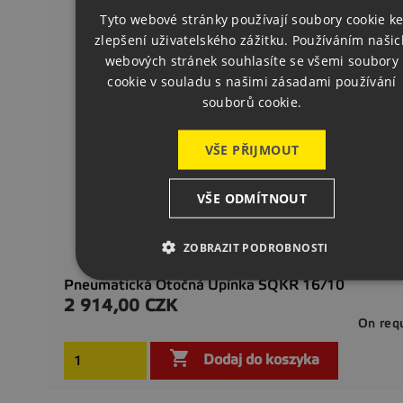
ENGLISH
Tyto webové stránky používají soubory cookie k
zlepšení uživatelského zážitku. Používáním našic
GERMAN
webových stránek souhlasíte se všemi soubory
cookie v souladu s našimi zásadami používání
souborů cookie.
VŠE PŘIJMOUT
VŠE ODMÍTNOUT
ZOBRAZIT PODROBNOSTI
Pneumatická Otočná Upínka SQKR 16/10
2 914,00 CZK
Cena
On req

Dodaj do koszyka