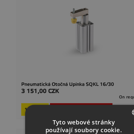
Pneumatická Otočná Upínka SQKL 16/30
3 151,00 CZK
Cena
On req

Dodaj do koszyka
Tyto webové stránky
CZECH
používají soubory cookie.