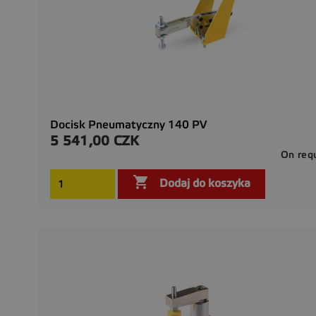
Docisk Pneumatyczny 140 PV
5 541,00 CZK
Cena
On req

Dodaj do koszyka