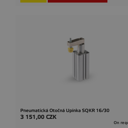
Pneumatická Otočná Upínka SQKR 16/30
3 151,00 CZK
Cena
On req