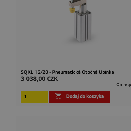
SQKL 16/20 - Pneumatická Otočná Upínka
3 038,00 CZK
Cena
On req

Dodaj do koszyka