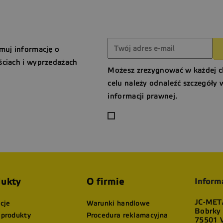
muj informację o
ciach i wyprzedażach
Możesz zrezygnować w każdej c
celu należy odnaleźć szczegóły 
informacji prawnej.
ukty
O firmie
Inform
JC-META
cje
Warunki handlowe
Bobrky
produkty
Procedura reklamacyjna
75501 V