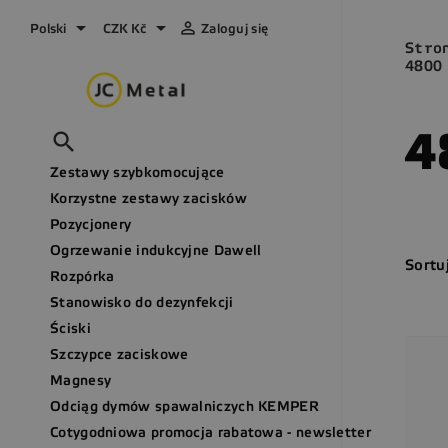



Polski
CZK Kč
Zaloguj się
Stro
4800
4

Zestawy szybkomocujące
Korzystne zestawy zacisków
Pozycjonery
Ogrzewanie indukcyjne Dawell
Sortu
Rozpórka
Stanowisko do dezynfekcji
Ściski
Szczypce zaciskowe
Magnesy
Odciąg dymów spawalniczych KEMPER
Cotygodniowa promocja rabatowa - newsletter