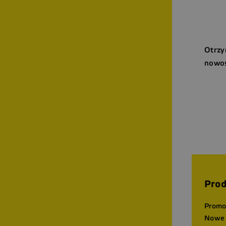
Otrzy
nowoś
Prod
Promo
Nowe 