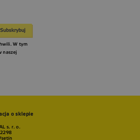
hwili. W tym
w naszej
acja o sklepie
L s. r. o.
 2298
setín