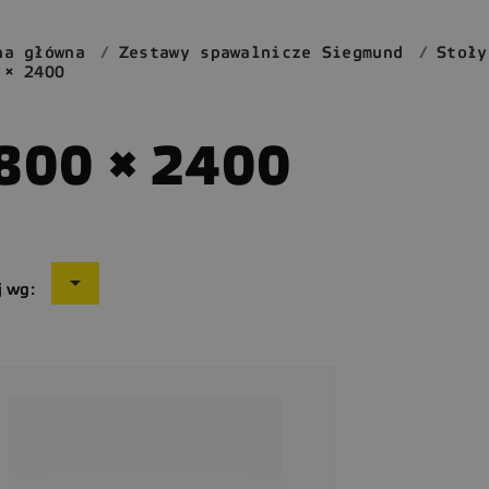
na główna
Zestawy spawalnicze Siegmund
Stoły
 × 2400
800 × 2400

j wg: