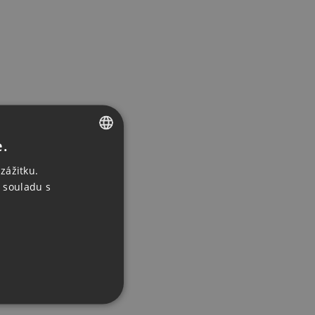
e.
CZECH
zážitku.
ENGLISH
 souladu s
GERMAN