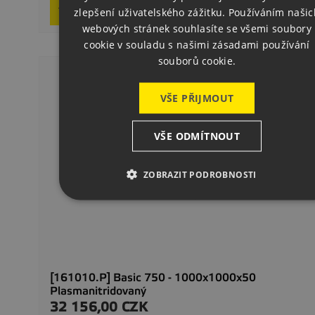
Request product
zlepšení uživatelského zážitku. Používáním našic
GERMAN
webových stránek souhlasíte se všemi soubory
cookie v souladu s našimi zásadami používání
souborů cookie.
VŠE PŘIJMOUT
VŠE ODMÍTNOUT
ZOBRAZIT PODROBNOSTI
[161010.P] Basic 750 - 1000x1000x50
Plasmanitridovaný
32 156,00 CZK
Cena