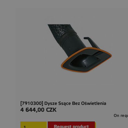
[7910300] Dysze Ssące Bez Oświetlenia
4 644,00 CZK
Cena
On req
Request product