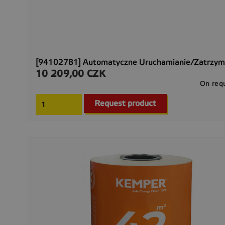
[94102781] Automatyczne Uruchamianie/zatrzy
10 209,00 CZK
Cena
On req
Request product