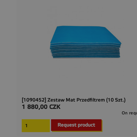
[1090452] Zestaw Mat Przedfiltrem (10 Szt.)
1 880,00 CZK
Cena
On req
Request product