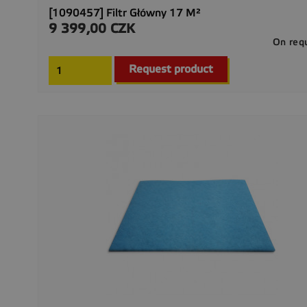
[1090457] Filtr Główny 17 M²
9 399,00 CZK
Cena
On req
Request product