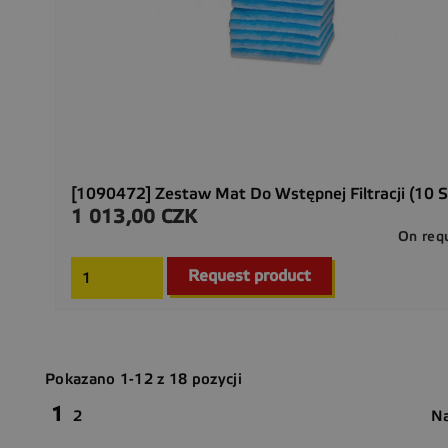
[1090472] Zestaw Mat Do Wstępnej Filtracji (10 S
1 013,00 CZK
Cena
On req
Request product
Pokazano 1-12 z 18 pozycji
1
Na
2