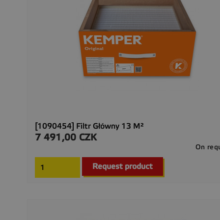
[1090454] Filtr Główny 13 M²
7 491,00 CZK
Cena
On req
Request product