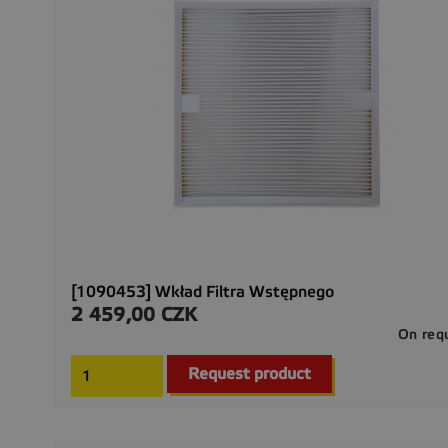
[1090453] Wkład Filtra Wstępnego
2 459,00 CZK
Cena
On req
Request product