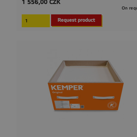
1 556,00 CZK
Cena
On req
Request product