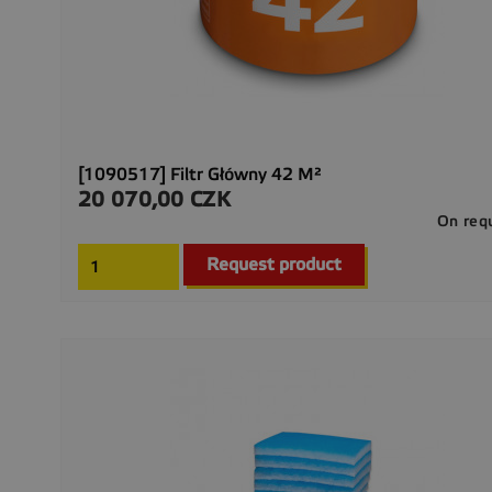
[1090517] Filtr Główny 42 M²
20 070,00 CZK
Cena
On req
Request product