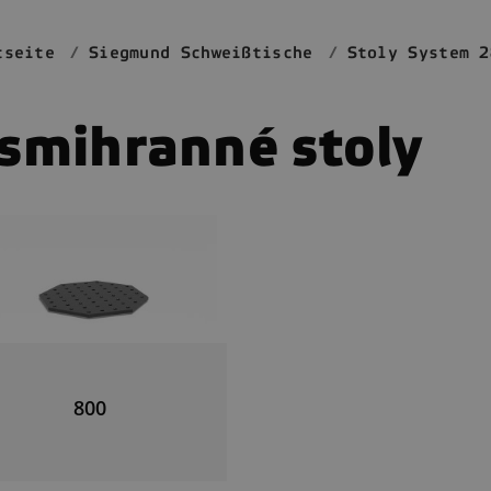
tseite
Siegmund Schweißtische
Stoly System 2
smihranné stoly
800