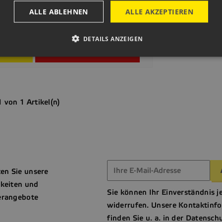
mihranná Deska SW 800x25
smanitridovaný
ALLE ABLEHNEN
ALLE AKZEPTIEREN
.376,00 CZK
is
1 Stücke
Auf Lager
DETAILS ANZEIGEN

Vorschau

In den Warenkorb
1 von 1 Artikel(n)
ten Sie unsere
keiten und
Sie können Ihr Einverständnis j
rangebote
widerrufen. Unsere Kontaktinf
finden Sie u. a. in der Datensch