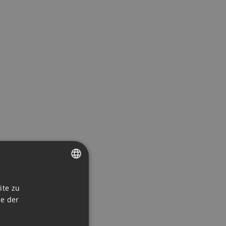
CZECH
ite zu
ENGLISH
ie der
GERMAN