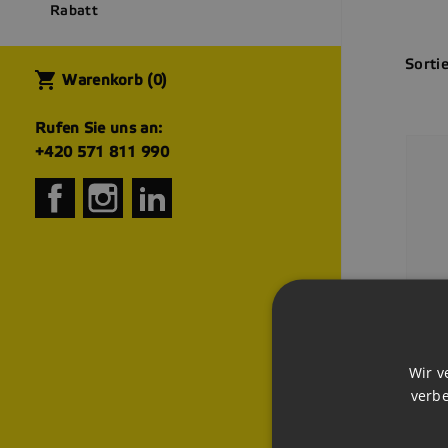
Rabatt
Sortie
shopping_cart
Warenkorb
(0)
Rufen Sie uns an:
+420 571 811 990
Facebook
Instagram
LinkedIn
Wir v
verbe