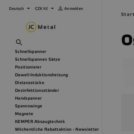



Deutsch
CZK Kč
Anmelden
Star
O

Schnellspanner
Schnellspannen Sätze
Positionierer
Dawell-Induktionsheizung
Distanzstücke
Desinfektionsständer
Handspanner
Spannzwinge
Magnete
KEMPER Absaugtechnik
Wöchentliche Rabattaktion - Newsletter