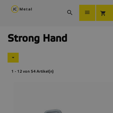


shopping_cart
Strong Hand

1 - 12 von 54 Artikel(n)