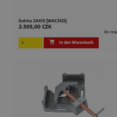
Svěrka 2AXIS [WAC35D]
2.505,00 CZK
Preis
On req

In den Warenkorb