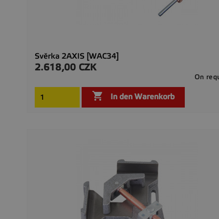
Svěrka 2AXIS [WAC34]
2.618,00 CZK
Preis
On req

In den Warenkorb