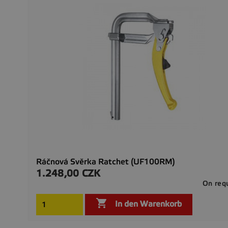
Ráčnová Svěrka Ratchet (UF100RM)
1.248,00 CZK
Preis
On req

In den Warenkorb