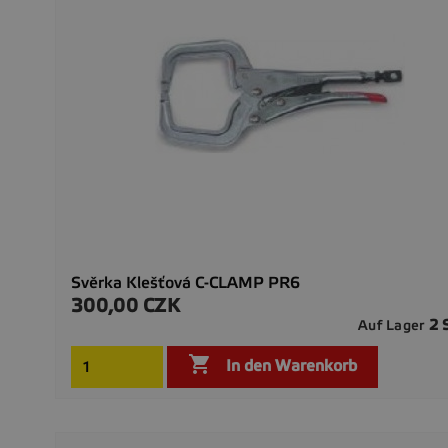
Svěrka Klešťová C-CLAMP PR6
300,00 CZK
Preis
2 
Auf Lager

In den Warenkorb