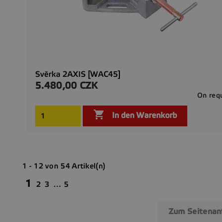
Svěrka 2AXIS [WAC45]
5.480,00 CZK
Preis
On req

In den Warenkorb
1 - 12 von 54 Artikel(n)
1
2
3
…
5
Zum Seitena