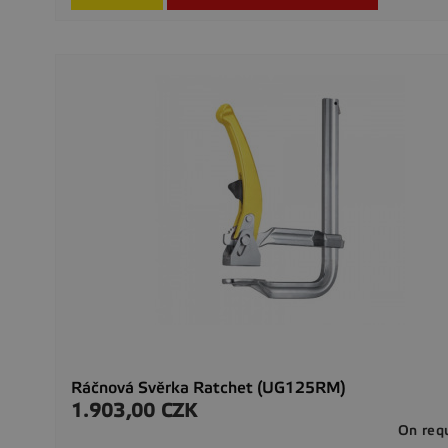
Ráčnová Svěrka Ratchet (UG125RM)
1.903,00 CZK
Preis
On req