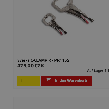
Svěrka C-CLAMP R - PR115S
479,00 CZK
Preis
1 
Auf Lager

In den Warenkorb