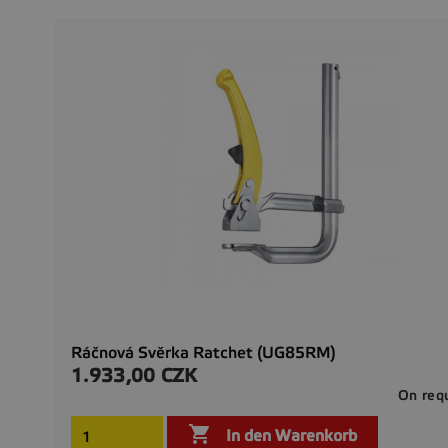
Ráčnová Svěrka Ratchet (UG85RM)
1.933,00 CZK
Preis
On req

In den Warenkorb