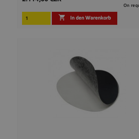
On req

In den Warenkorb