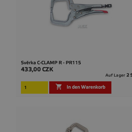
Svěrka C-CLAMP R - PR115
433,00 CZK
Preis
2 
Auf Lager

In den Warenkorb