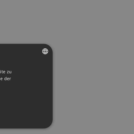
CZECH
ite zu
ENGLISH
ie der
GERMAN