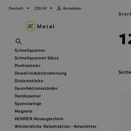



Deutsch
CZK Kč
Anmelden
Star
1

Schnellspanner
Schnellspannen Sätze
Positionierer
Sortie
Dawell-Induktionsheizung
Distanzstücke
Desinfektionsständer
Handspanner
Spannzwinge
Magnete
KEMPER Absaugtechnik
Wöchentliche Rabattaktion - Newsletter