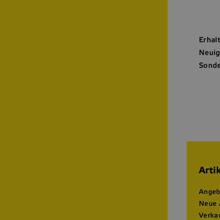
Erhal
Neuig
Sonde
Arti
Angeb
Neue 
Verka