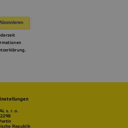
ederzeit
ormationen
utzerklärung.
instellungen
L s. r. o.
 2298
setín
ische Republik