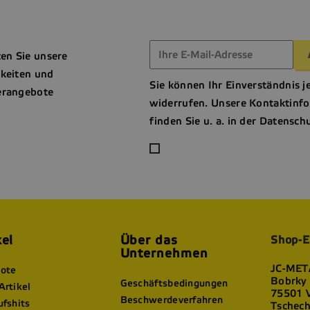
ten Sie unsere
keiten und
Sie können Ihr Einverständnis j
rangebote
widerrufen. Unsere Kontaktinf
finden Sie u. a. in der Datensch
kel
Über das
Shop-E
Unternehmen
JC-META
ote
Bobrky
Geschäftsbedingungen
Artikel
75501 V
Beschwerdeverfahren
ufshits
Tschech