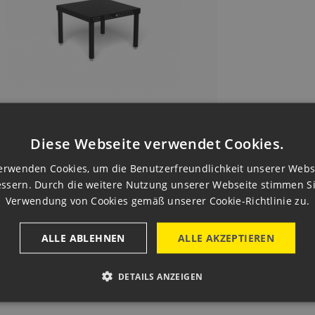
y Of [160015.X7D] Professional Extreme
Diese Webseite verwendet Cookies.
 1200x1200x100...
.204,00 CZK
is
erwenden Cookies, um die Benutzerfreundlichkeit unserer Webs
Delivery 2–4 weeks
ssern. Durch die weitere Nutzung unserer Webseite stimmen S

Vorschau
Verwendung von Cookies gemäß unserer Cookie-Richtlinie zu.
Request product
ALLE ABLEHNEN
ALLE AKZEPTIEREN
1 von 1 Artikel(n)
DETAILS ANZEIGEN