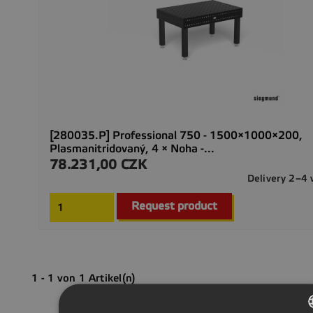
[280035.P] Professional 750 - 1500×1000×200,
Plasmanitridovaný, 4 × Noha -...
78.231,00 CZK
Preis
Delivery 2–4
Request product
1 - 1 von 1 Artikel(n)