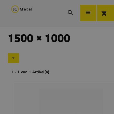


shopping_cart
1500 × 1000

1 - 1 von 1 Artikel(n)