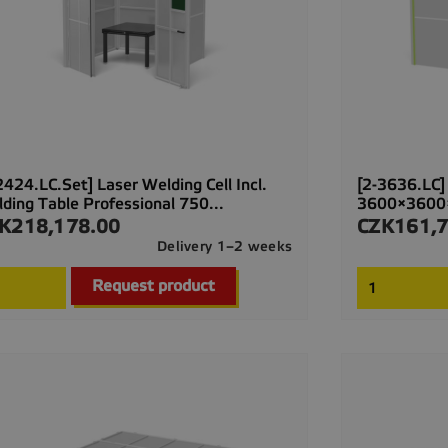
2424.LC.Set] Laser Welding Cell Incl.
[2-3636.LC]
ding Table Professional 750...
3600×3600
K218,178.00
CZK161,7
ce
Price
Delivery 1–2 weeks

Quick view
Request product