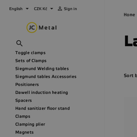



English
CZK Kč
Sign in
Home
L

Toggle clamps
Sets of Clamps
Siegmund Welding tables
Sort 
Siegmund tables Accessories
Positioners
Dawell induction heating
Spacers
Hand sanitizer floor stand
Clamps
Clamping plier
Magnets