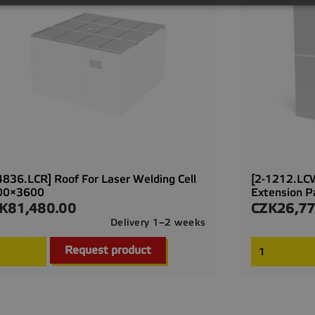
4836.LCR] Roof For Laser Welding Cell
[2-1212.LCW
00×3600
Extension P
K81,480.00
CZK26,77
ce
Price
Delivery 1–2 weeks

Quick view
Request product