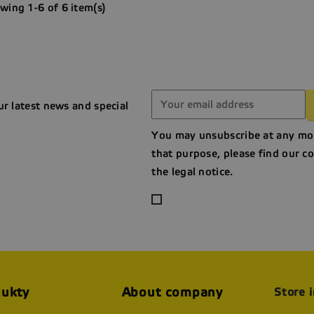
wing 1-6 of 6 item(s)
ur latest news and special
You may unsubscribe at any mo
that purpose, please find our co
the legal notice.
ukty
About company
Store 