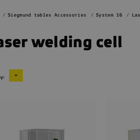
Siegmund tables Accessories
System 16
La
aser welding cell

by: