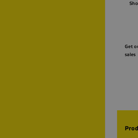
Sho
Get o
sales
Prod