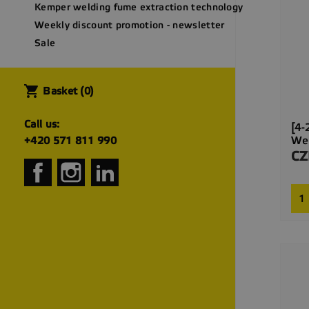
Kemper welding fume extraction technology
Weekly discount promotion - newsletter
Sale
shopping_cart
Basket
(0)
Call us:
[4-
Wel
+420 571 811 990
CZ
Pri
Facebook
Instagram
LinkedIn