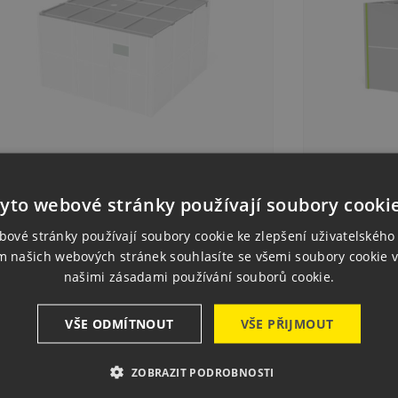
3636.LCR] Roof For Laser Welding Cell
[2-4836.LC]
yto webové stránky používají soubory cooki
00×3600
4800×3600
K61,814.00
CZK179,3
ce
Price
bové stránky používají soubory cookie ke zlepšení uživatelského 
Delivery 1–2 weeks
m našich webových stránek souhlasíte se všemi soubory cookie v

Quick view
našimi zásadami používání souborů cookie.
Request product
VŠE ODMÍTNOUT
VŠE PŘIJMOUT
ZOBRAZIT PODROBNOSTI