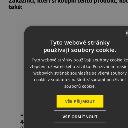
Zákazníci, kteří si koupili tento produkt, kou
také:
Tyto webové stránky
CZECH
používají soubory cookie.
ENGLISH
Tyto webové stránky používají soubory cookie k
zlepšení uživatelského zážitku. Používáním našic
GERMAN
webových stránek souhlasíte se všemi soubory
cookie v souladu s našimi zásadami používání
souborů cookie.
VŠE PŘIJMOUT
Přímá Upínka 350
VŠE ODMÍTNOUT
455,00 Kč
Cena
Sklad
(550,55 Kč s DPH)