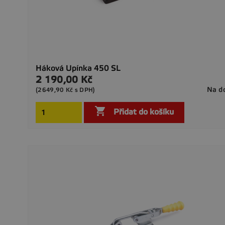
Háková Upínka 450 SL
2 190,00 Kč
Cena
Na d
(2649,90 Kč s DPH)

Přidat do košíku