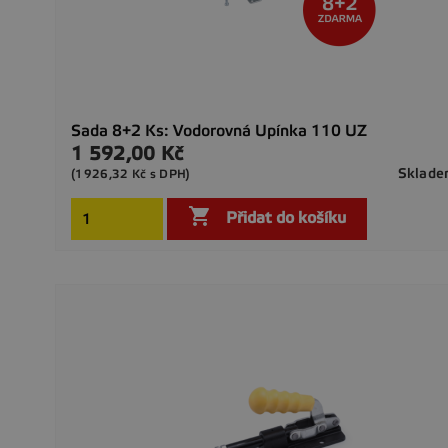
Sada 8+2 Ks: Vodorovná Upínka 110 UZ
1 592,00 Kč
Cena
Sklad
(1926,32 Kč s DPH)

Přidat do košíku