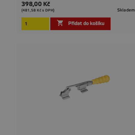
398,00 Kč
Cena
Skladem
(481,58 Kč s DPH)

Přidat do košíku