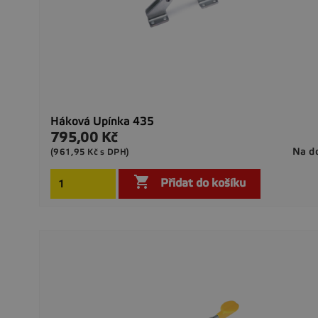
Háková Upínka 435
795,00 Kč
Cena
Na d
(961,95 Kč s DPH)

Přidat do košíku