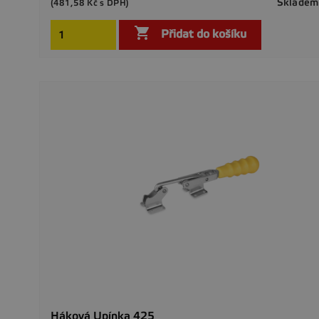
Skladem
(481,58 Kč s DPH)

Přidat do košíku
Háková Upínka 425