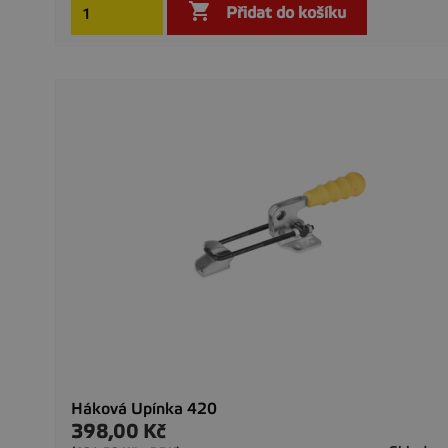

Přidat do košíku
Háková Upínka 420
398,00 Kč
Cena