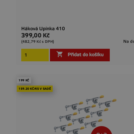
Háková Upínka 410
399,00 Kč
Cena
Na d
(482,79 Kč s DPH)

Přidat do košíku
199 KČ
159.20 KČ/KS V SADĚ