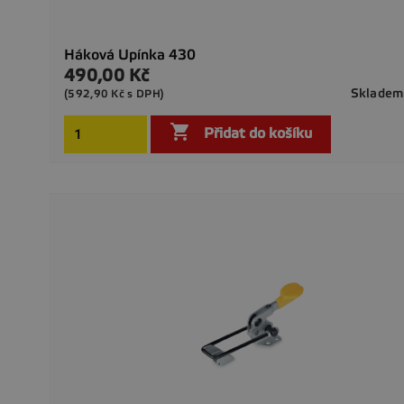
Háková Upínka 430
490,00 Kč
Cena
Skladem
(592,90 Kč s DPH)

Přidat do košíku