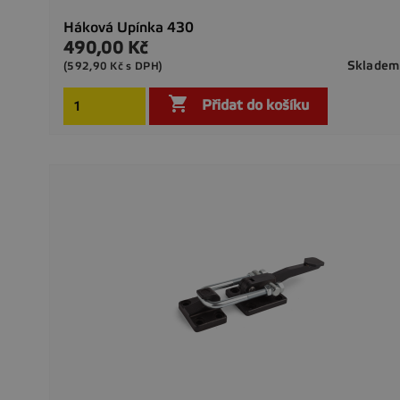
Háková Upínka 430
490,00 Kč
Cena
Skladem
(592,90 Kč s DPH)

Přidat do košíku