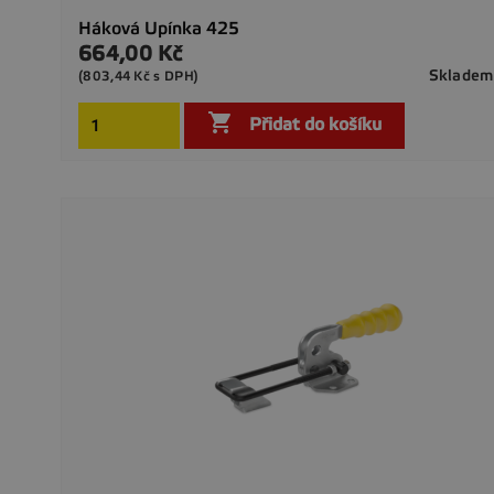
Háková Upínka 425
664,00 Kč
Cena
Skladem
(803,44 Kč s DPH)

Přidat do košíku