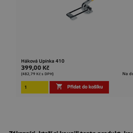
Háková Upínka 410
399,00 Kč
Cena
Na d
(482,79 Kč s DPH)

Přidat do košíku