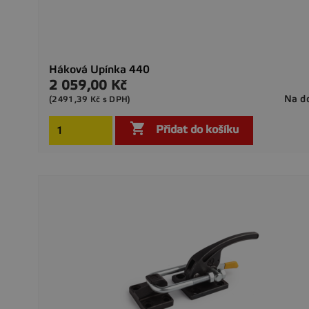
Háková Upínka 440
2 059,00 Kč
Cena
Na d
(2491,39 Kč s DPH)

Přidat do košíku