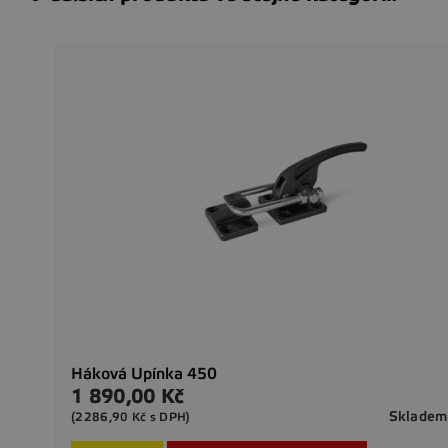
Háková Upínka 450
1 890,00 Kč
Cena
Skladem
(2286,90 Kč s DPH)