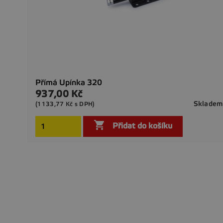
Přímá Upínka 320
937,00 Kč
Cena
Skladem
(1133,77 Kč s DPH)

Přidat do košíku