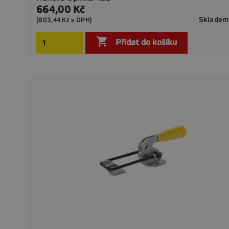
664,00 Kč
Cena
Skladem
(803,44 Kč s DPH)

Přidat do košíku