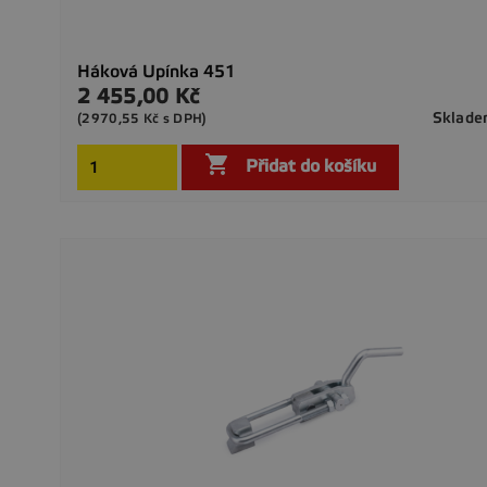
Háková Upínka 451
2 455,00 Kč
Cena
Sklad
(2970,55 Kč s DPH)

Přidat do košíku