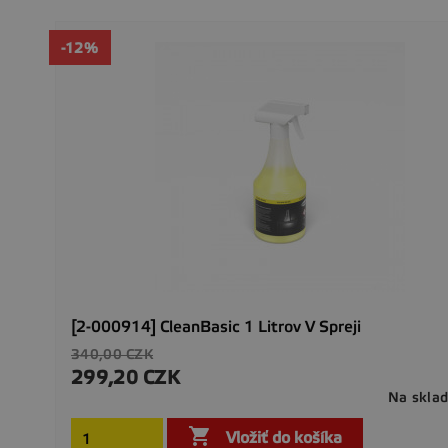
-12%
[2-000914] CleanBasic 1 Litrov V Spreji
Základná
340,00 CZK
cena
299,20 CZK
Cena
Na skla

Vložiť do košíka