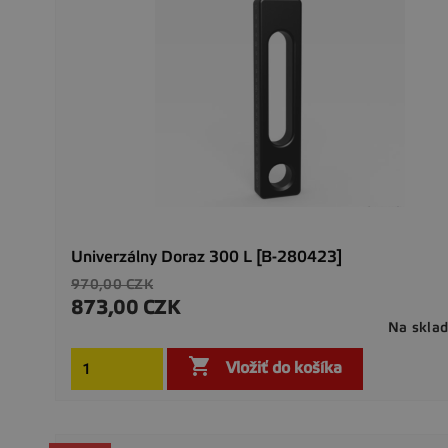
Univerzálny Doraz 300 L [B-280423]
Základná
970,00 CZK
cena
873,00 CZK
Cena
Na skla

Vložiť do košíka