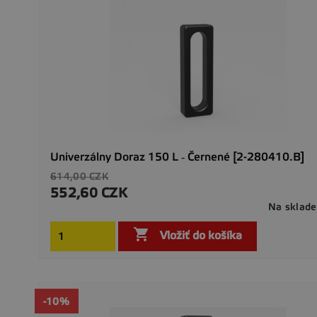
Univerzálny Doraz 150 L ‐ Černené [2-280410.B]
Základná
614,00 CZK
cena
552,60 CZK
Cena
Na sklade

Vložiť do košíka
-10%