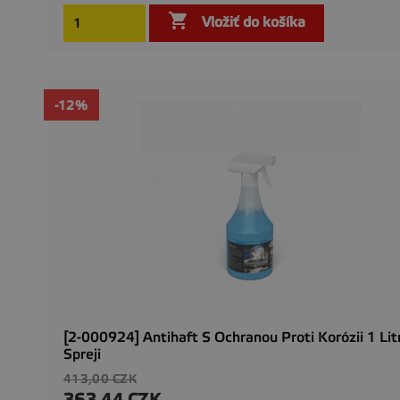

Vložiť do košíka
-12%
[2-000924] Antihaft S Ochranou Proti Korózii 1 Lit
Spreji
Základná
413,00 CZK
cena
363,44 CZK
Cena