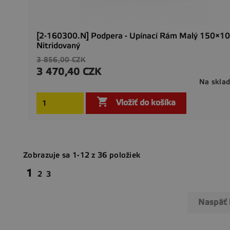
[2-160300.N] Podpera - Upínací Rám Malý 150×10
Nitridovaný
Základná
3 856,00 CZK
cena
3 470,40 CZK
Cena
Na skla

Vložiť do košíka
Zobrazuje sa 1-12 z 36 položiek
1
2
3
Naspäť