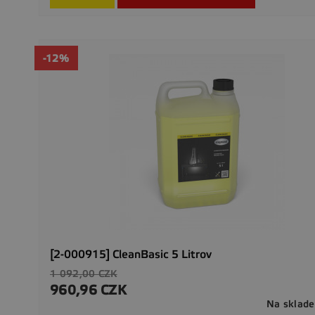
-12%
[2-000915] CleanBasic 5 Litrov
Základná
1 092,00 CZK
cena
960,96 CZK
Cena
Na sklade