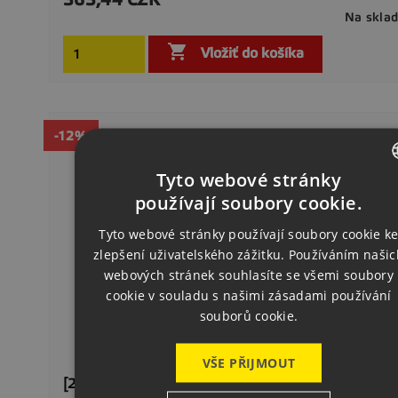
Na skla

Vložiť do košíka
-12%
Tyto webové stránky
CZECH
používají soubory cookie.
ENGLISH
Tyto webové stránky používají soubory cookie k
zlepšení uživatelského zážitku. Používáním našic
GERMAN
webových stránek souhlasíte se všemi soubory
cookie v souladu s našimi zásadami používání
souborů cookie.
VŠE PŘIJMOUT
[2-000926] Antihaft S Ochranou Proti Korózii 5 Lit