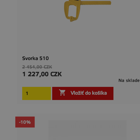
Svorka 510
Základná
2 454,00 CZK
cena
1 227,00 CZK
Cena
Na sklade

Vložiť do košíka
-10%