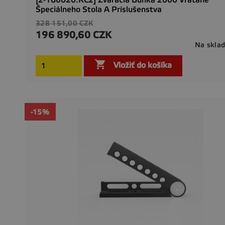
Špeciálneho Stola A Príslušenstva
Základná
328 151,00 CZK
cena
196 890,60 CZK
Cena
Na skla

Vložiť do košíka
-15%