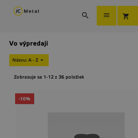


shopping_cart
Vo výpredaji

Názvu: A - Z
Zobrazuje sa 1-12 z 36 položiek
-10%