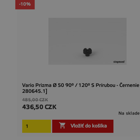
-10%
Vario Prizma Ø 50 90° / 120° S Prírubou - Černenie
280645.1]
Základná
485,00 CZK
cena
436,50 CZK
Cena
Na sklade

Vložiť do košíka