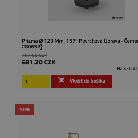
Prizma Ø 120 Mm, 157° Povrchová Úprava - Černen
280652]
Základná
757,00 CZK
cena
681,30 CZK
Cena
Na sklade

Vložiť do košíka
-50%