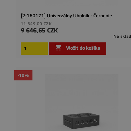
[2-160171] Univerzálny Uholník - Černenie
Základná
11 349,00 CZK
cena
9 646,65 CZK
Cena
Na skla

Vložiť do košíka
-10%